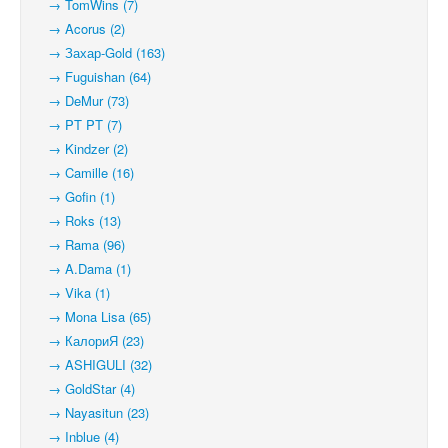
→ TomWins (7)
→ Acorus (2)
→ Захар-Gold (163)
→ Fuguishan (64)
→ DeMur (73)
→ PT PT (7)
→ Kindzer (2)
→ Camille (16)
→ Gofin (1)
→ Roks (13)
→ Rama (96)
→ A.Dama (1)
→ Vika (1)
→ Mona Lisa (65)
→ КалориЯ (23)
→ ASHIGULI (32)
→ GoldStar (4)
→ Nayasitun (23)
→ Inblue (4)