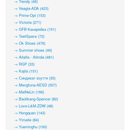
→ Trendy (46)
→ Veagia-ADA (423)
→ Prime-Opt (153)
→ Victoria (271)
→ GFB-Канарейка (151)
→ TeetSpace (72)
→ Ok Shoes (476)
→ Summer shoes (49)
→ Ailaifa - Ailinda (481)
→ RGP (33)
→ Kajila (151)
→ Синдикат взуття (35)
→ Mengfuna-AESD (507)
→ MaiNeLin (166)
→ Baolikang-Spencer (82)
→ Love-L&M-ZDW (48)
→ Hongquan (143)
→ Yimeile (84)
→ Yueminghu (100)