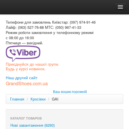
Головна
Телефони для замовлень
Київстар: (097) 974-91-46
Доставка и оплата
Лайф: (063) 527-76-88
МТС: (050) 967-41-33
Режим роботи
замовлення у телефонному режимі
Как заказать
с 08:00 до 16:00
П'ятниця — вихідний.
Контакти
Таблиця розмірів
Приєднуйся до нашої групи.
Вхід для покупця
Будь у курсі новинок.
УКР
Наш другий сайт
GrandShoes.com.ua
УКР
Ваш кошик порожній
РОС
Главная
/
Кросівки
/
GAI
КАТАЛОГ ТОВАРОВ
Нові завантаження (6293)