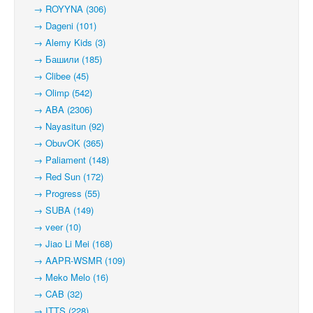
→ ROYYNA (306)
→ Dageni (101)
→ Alemy Kids (3)
→ Башили (185)
→ Clibee (45)
→ Olimp (542)
→ ABA (2306)
→ Nayasitun (92)
→ ObuvOK (365)
→ Paliament (148)
→ Red Sun (172)
→ Progress (55)
→ SUBA (149)
→ veer (10)
→ Jiao Li Mei (168)
→ AAPR-WSMR (109)
→ Meko Melo (16)
→ CAB (32)
→ ITTS (228)