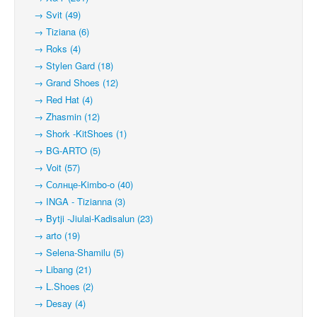
→ Svit (49)
→ Tiziana (6)
→ Roks (4)
→ Stylen Gard (18)
→ Grand Shoes (12)
→ Red Hat (4)
→ Zhasmin (12)
→ Shork -KitShoes (1)
→ BG-ARTO (5)
→ Voit (57)
→ Солнце-Kimbo-o (40)
→ INGA - Tizianna (3)
→ Bytji -Jiulai-Kadisalun (23)
→ arto (19)
→ Selena-Shamilu (5)
→ Libang (21)
→ L.Shoes (2)
→ Desay (4)