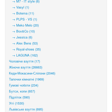
→ M7 - IT style (6)
→ Vasyl (1)
→ Botema (11)
→ PLPS - VS (1)
→ Meko Melo (20)
→ Box&Co (10)
→ Jessica (6)
→ Alex Bens (53)
→ Royal-shoes (35)
→ LAGUNA (162)
Чоловіче взуття (17)
Жіноче взуття (26663)
Кеди-Мокасини-Сліпони (2046)
Тапочки кімнатні (1969)
Гумові чоботи (234)
Бутси, копи (657)
Підліток (590)
Уггі (1530)
Львівське взуття (695)