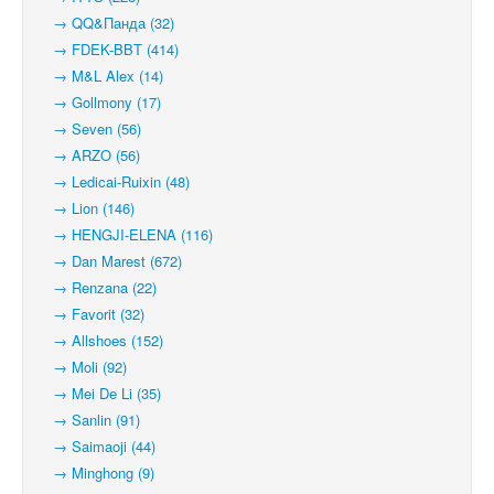
→ QQ&Панда (32)
→ FDEK-BBT (414)
→ M&L Alex (14)
→ Gollmony (17)
→ Seven (56)
→ ARZO (56)
→ Ledicai-Ruixin (48)
→ Lion (146)
→ HENGJI-ELENA (116)
→ Dan Marest (672)
→ Renzana (22)
→ Favorit (32)
→ Allshoes (152)
→ Moli (92)
→ Mei De Li (35)
→ Sanlin (91)
→ Saimaoji (44)
→ Minghong (9)