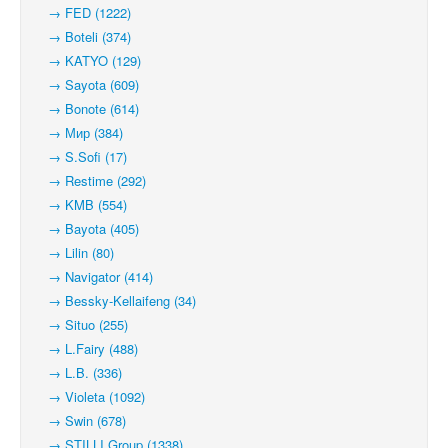
→ FED (1222)
→ Boteli (374)
→ KATYO (129)
→ Sayota (609)
→ Bonote (614)
→ Мир (384)
→ S.Sofi (17)
→ Restime (292)
→ KMB (554)
→ Bayota (405)
→ Lilin (80)
→ Navigator (414)
→ Bessky-Kellaifeng (34)
→ Situo (255)
→ L.Fairy (488)
→ L.B. (336)
→ Violeta (1092)
→ Swin (678)
→ STILLI Group (1338)