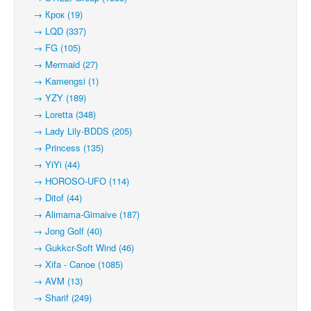
→ Крок (19)
→ LQD (337)
→ FG (105)
→ Mermaid (27)
→ Kamengsi (1)
→ YZY (189)
→ Loretta (348)
→ Lady Lily-BDDS (205)
→ Princess (135)
→ YiYi (44)
→ HOROSO-UFO (114)
→ Ditof (44)
→ Alimama-Girnaive (187)
→ Jong Golf (40)
→ Gukkcr-Soft Wind (46)
→ Xifa - Canoe (1085)
→ AVM (13)
→ Sharif (249)