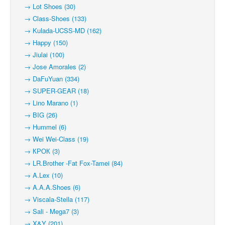
→ Lot Shoes (30)
→ Class-Shoes (133)
→ Kulada-UCSS-MD (162)
→ Happy (150)
→ Jiulai (100)
→ Jose Amorales (2)
→ DaFuYuan (334)
→ SUPER-GEAR (18)
→ Lino Marano (1)
→ BIG (26)
→ Hummel (6)
→ Wei Wei-Class (19)
→ КРОК (3)
→ LR.Brother -Fat Fox-Tamei (84)
→ A.Lex (10)
→ A.A.A.Shoes (6)
→ Viscala-Stella (117)
→ Sali - Mega7 (3)
→ X&Y (201)