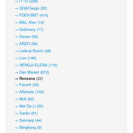
→ ITTS (228)
→ QQ&Панда (32)
→ FDEK-BBT (414)
→ M&L Alex (14)
→ Gollmony (17)
→ Seven (56)
→ ARZO (56)
→ Ledicai-Ruixin (48)
→ Lion (146)
→ HENGJI-ELENA (116)
→ Dan Marest (672)
→ Renzana
(22)
→ Favorit (32)
→ Allshoes (152)
→ Moli (92)
→ Mei De Li (35)
→ Sanlin (91)
→ Saimaoji (44)
→ Minghong (9)