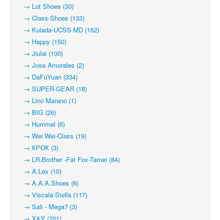
→ Lot Shoes (30)
→ Class-Shoes (133)
→ Kulada-UCSS-MD (162)
→ Happy (150)
→ Jiulai (100)
→ Jose Amorales (2)
→ DaFuYuan (334)
→ SUPER-GEAR (18)
→ Lino Marano (1)
→ BIG (26)
→ Hummel (6)
→ Wei Wei-Class (19)
→ КРОК (3)
→ LR.Brother -Fat Fox-Tamei (84)
→ A.Lex (10)
→ A.A.A.Shoes (6)
→ Viscala-Stella (117)
→ Sali - Mega7 (3)
→ X&Y (201)