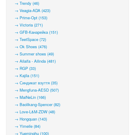
→ Trendy (46)
→ Veagia-ADA (423)
→ Prime-Opt (153)
→ Victoria (271)
→ GFB-Канарейка (151)
→ TeetSpace (72)
→ Ok Shoes (476)
→ Summer shoes (49)
→ Ailaifa - Ailinda (481)
→ RGP (33)
→ Kajila (151)
→ Синдикат взуття (35)
→ Mengfuna-AESD (507)
→ MaiNeLin (166)
→ Baolikang-Spencer (82)
→ Love-L&M-ZDW (48)
→ Hongquan (143)
→ Yimeile (84)
→ Yueminghu (100)