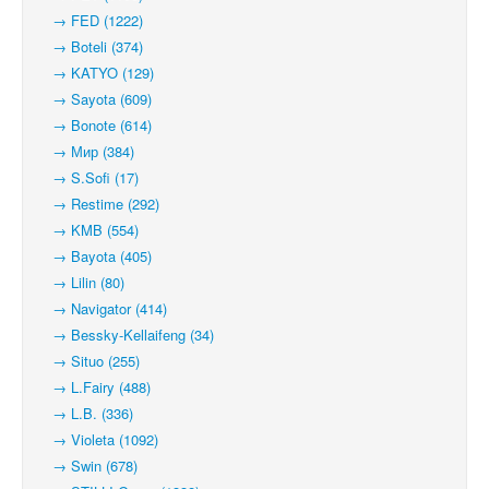
→ FED (1222)
→ Boteli (374)
→ KATYO (129)
→ Sayota (609)
→ Bonote (614)
→ Мир (384)
→ S.Sofi (17)
→ Restime (292)
→ KMB (554)
→ Bayota (405)
→ Lilin (80)
→ Navigator (414)
→ Bessky-Kellaifeng (34)
→ Situo (255)
→ L.Fairy (488)
→ L.B. (336)
→ Violeta (1092)
→ Swin (678)