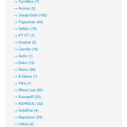
→ TomWins (7)
→ Acorus (2)
→ Захар-Gold (163)
→ Fuguishan (64)
→ DeMur (73)
→ PT PT (7)
→ Kindzer (2)
→ Camille (16)
→ Gofin (1)
→ Roks (13)
→ Rama (96)
→ A.Dama (1)
→ Vika (1)
→ Mona Lisa (65)
→ КалориЯ (23)
→ ASHIGULI (32)
→ GoldStar (4)
→ Nayasitun (23)
→ Inblue (4)