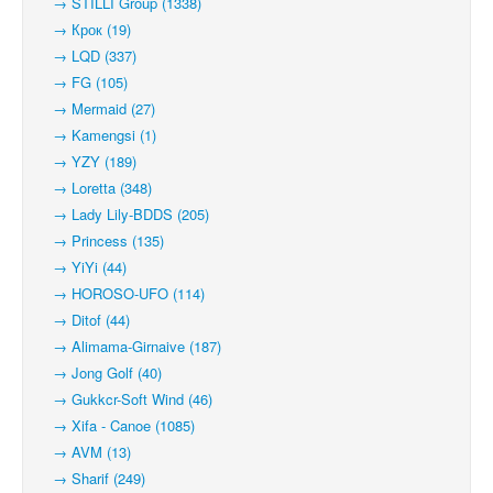
→ STILLI Group (1338)
→ Крок (19)
→ LQD (337)
→ FG (105)
→ Mermaid (27)
→ Kamengsi (1)
→ YZY (189)
→ Loretta (348)
→ Lady Lily-BDDS (205)
→ Princess (135)
→ YiYi (44)
→ HOROSO-UFO (114)
→ Ditof (44)
→ Alimama-Girnaive (187)
→ Jong Golf (40)
→ Gukkcr-Soft Wind (46)
→ Xifa - Canoe (1085)
→ AVM (13)
→ Sharif (249)