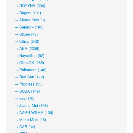
→ ROYYNA (306)
→ Dageni (101)
→ Alemy Kids (3)
→ Башили (185)
→ Clibee (45)
→ Olimp (542)
→ ABA (2306)
→ Nayasitun (92)
→ ObuvOK (365)
→ Paliament (148)
→ Red Sun (172)
→ Progress (55)
→ SUBA (149)
→ veer (10)
→ Jiao Li Mei (168)
→ AAPR-WSMR (109)
→ Meko Melo (16)
→ CAB (32)