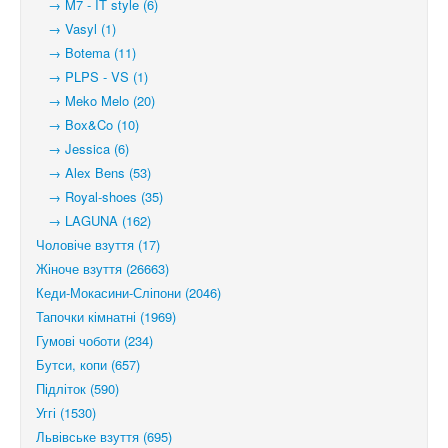
→ M7 - IT style (6)
→ Vasyl (1)
→ Botema (11)
→ PLPS - VS (1)
→ Meko Melo (20)
→ Box&Co (10)
→ Jessica (6)
→ Alex Bens (53)
→ Royal-shoes (35)
→ LAGUNA (162)
Чоловіче взуття (17)
Жіноче взуття (26663)
Кеди-Мокасини-Сліпони (2046)
Тапочки кімнатні (1969)
Гумові чоботи (234)
Бутси, копи (657)
Підліток (590)
Уггі (1530)
Львівське взуття (695)