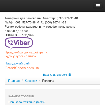
Головна
Телефони для замовлень
Київстар: (097) 974-91-46
Доставка и оплата
Лайф: (063) 527-76-88
МТС: (050) 967-41-33
Режим роботи
замовлення у телефонному режимі
Как заказать
с 08:00 до 16:00
П'ятниця — вихідний.
Контакти
Таблиця розмірів
Приєднуйся до нашої групи.
Вхід для покупця
Будь у курсі новинок.
УКР
Наш другий сайт
GrandShoes.com.ua
УКР
Ваш кошик порожній
РОС
Главная
/
Кросівки
/
Renzana
КАТАЛОГ ТОВАРОВ
Нові завантаження (6293)