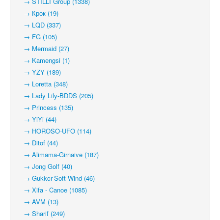
→ STILLI Group (1338)
→ Крок (19)
→ LQD (337)
→ FG (105)
→ Mermaid (27)
→ Kamengsi (1)
→ YZY (189)
→ Loretta (348)
→ Lady Lily-BDDS (205)
→ Princess (135)
→ YiYi (44)
→ HOROSO-UFO (114)
→ Ditof (44)
→ Alimama-Girnaive (187)
→ Jong Golf (40)
→ Gukkcr-Soft Wind (46)
→ Xifa - Canoe (1085)
→ AVM (13)
→ Sharif (249)