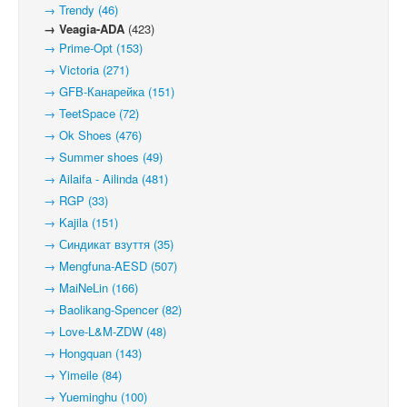
→ Trendy (46)
→ Veagia-ADA
(423)
→ Prime-Opt (153)
→ Victoria (271)
→ GFB-Канарейка (151)
→ TeetSpace (72)
→ Ok Shoes (476)
→ Summer shoes (49)
→ Ailaifa - Ailinda (481)
→ RGP (33)
→ Kajila (151)
→ Синдикат взуття (35)
→ Mengfuna-AESD (507)
→ MaiNeLin (166)
→ Baolikang-Spencer (82)
→ Love-L&M-ZDW (48)
→ Hongquan (143)
→ Yimeile (84)
→ Yueminghu (100)