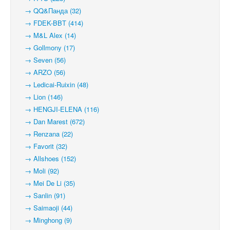
→ QQ&Панда (32)
→ FDEK-BBT (414)
→ M&L Alex (14)
→ Gollmony (17)
→ Seven (56)
→ ARZO (56)
→ Ledicai-Ruixin (48)
→ Lion (146)
→ HENGJI-ELENA (116)
→ Dan Marest (672)
→ Renzana (22)
→ Favorit (32)
→ Allshoes (152)
→ Moli (92)
→ Mei De Li (35)
→ Sanlin (91)
→ Saimaoji (44)
→ Minghong (9)