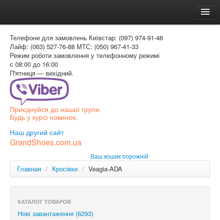
Головна
Телефони для замовлень
Київстар: (097) 974-91-46
Доставка и оплата
Лайф: (063) 527-76-88
МТС: (050) 967-41-33
Режим роботи
замовлення у телефонному режимі
Как заказать
с 08:00 до 16:00
П'ятниця — вихідний.
Контакти
Таблиця розмірів
Приєднуйся до нашої групи.
Вхід для покупця
Будь у курсі новинок.
УКР
Наш другий сайт
GrandShoes.com.ua
УКР
Ваш кошик порожній
РОС
Главная
/
Кросівки
/
Veagia-ADA
КАТАЛОГ ТОВАРОВ
Нові завантаження (6293)