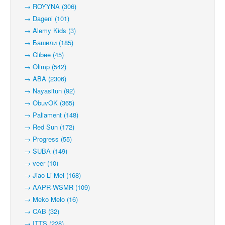
→ ROYYNA (306)
→ Dageni (101)
→ Alemy Kids (3)
→ Башили (185)
→ Clibee (45)
→ Olimp (542)
→ ABA (2306)
→ Nayasitun (92)
→ ObuvOK (365)
→ Paliament (148)
→ Red Sun (172)
→ Progress (55)
→ SUBA (149)
→ veer (10)
→ Jiao Li Mei (168)
→ AAPR-WSMR (109)
→ Meko Melo (16)
→ CAB (32)
→ ITTS (228)