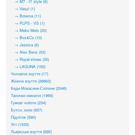
→ M7 - IT style (6)
→ Vasyl (1)
→ Botema (11)
→ PLPS - VS (1)
→ Meko Melo (20)
→ Box&Co (10)
→ Jessica (6)
→ Alex Bens (53)
→ Royal-shoes (35)
→ LAGUNA (162)
Чоловіче взуття (17)
Жіноче взуття (26663)
Кеди-Мокасини-Сліпони (2046)
Тапочки кімнатні (1969)
Гумові чоботи (234)
Бутси, копи (657)
Підліток (590)
Уггі (1530)
Львівське взуття (695)