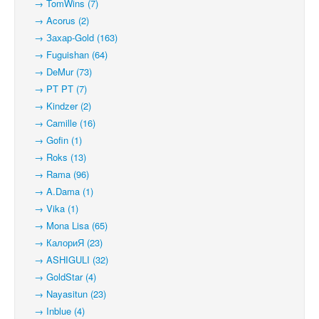
→ TomWins (7)
→ Acorus (2)
→ Захар-Gold (163)
→ Fuguishan (64)
→ DeMur (73)
→ PT PT (7)
→ Kindzer (2)
→ Camille (16)
→ Gofin (1)
→ Roks (13)
→ Rama (96)
→ A.Dama (1)
→ Vika (1)
→ Mona Lisa (65)
→ КалориЯ (23)
→ ASHIGULI (32)
→ GoldStar (4)
→ Nayasitun (23)
→ Inblue (4)