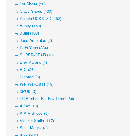
→ Lot Shoes (30)
→ Class-Shoes (133)
→ Kulada-UCSS-MD (162)
→ Happy (150)
→ Jiulai (100)
→ Jose Amorales (2)
→ DaFuYuan (334)
→ SUPER-GEAR (18)
→ Lino Marano (1)
→ BIG (26)
→ Hummel (6)
→ Wei Wei-Class (19)
→ КРОК (3)
→ LR.Brother -Fat Fox-Tamei (84)
→ A.Lex (10)
→ A.A.A.Shoes (6)
→ Viscala-Stella (117)
→ Sali - Mega7 (3)
→ X&Y (201)