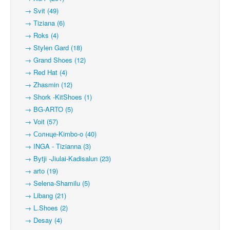
→ Svit (49)
→ Tiziana (6)
→ Roks (4)
→ Stylen Gard (18)
→ Grand Shoes (12)
→ Red Hat (4)
→ Zhasmin (12)
→ Shork -KitShoes (1)
→ BG-ARTO (5)
→ Voit (57)
→ Солнце-Kimbo-o (40)
→ INGA - Tizianna (3)
→ Bytji -Jiulai-Kadisalun (23)
→ arto (19)
→ Selena-Shamilu (5)
→ Libang (21)
→ L.Shoes (2)
→ Desay (4)