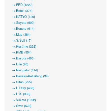
→ FED (1222)
→ Boteli (374)
→ KATYO (129)
→ Sayota (609)
→ Bonote (614)
→ Мир (384)
→ S.Sofi (17)
→ Restime (292)
→ KMB (554)
→ Bayota (405)
→ Lilin (80)
→ Navigator (414)
→ Bessky-Kellaifeng (34)
→ Situo (255)
→ L.Fairy (488)
→ L.B. (336)
→ Violeta (1092)
→ Swin (678)