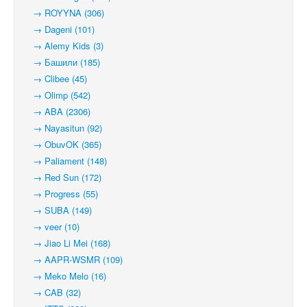
→ ROYYNA (306)
→ Dageni (101)
→ Alemy Kids (3)
→ Башили (185)
→ Clibee (45)
→ Olimp (542)
→ ABA (2306)
→ Nayasitun (92)
→ ObuvOK (365)
→ Paliament (148)
→ Red Sun (172)
→ Progress (55)
→ SUBA (149)
→ veer (10)
→ Jiao Li Mei (168)
→ AAPR-WSMR (109)
→ Meko Melo (16)
→ CAB (32)