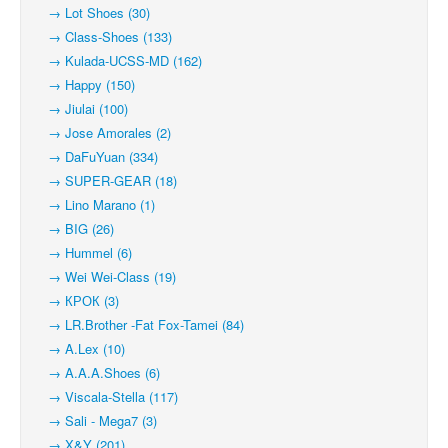
→ Lot Shoes (30)
→ Class-Shoes (133)
→ Kulada-UCSS-MD (162)
→ Happy (150)
→ Jiulai (100)
→ Jose Amorales (2)
→ DaFuYuan (334)
→ SUPER-GEAR (18)
→ Lino Marano (1)
→ BIG (26)
→ Hummel (6)
→ Wei Wei-Class (19)
→ КРОК (3)
→ LR.Brother -Fat Fox-Tamei (84)
→ A.Lex (10)
→ A.A.A.Shoes (6)
→ Viscala-Stella (117)
→ Sali - Mega7 (3)
→ X&Y (201)