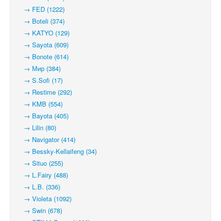
→ FED (1222)
→ Boteli (374)
→ KATYO (129)
→ Sayota (609)
→ Bonote (614)
→ Мир (384)
→ S.Sofi (17)
→ Restime (292)
→ KMB (554)
→ Bayota (405)
→ Lilin (80)
→ Navigator (414)
→ Bessky-Kellaifeng (34)
→ Situo (255)
→ L.Fairy (488)
→ L.B. (336)
→ Violeta (1092)
→ Swin (678)