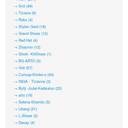
→ Svit (49)
→ Tiziana (6)
→ Roks (4)
→ Stylen Gard (18)
→ Grand Shoes (12)
→ Red Hat (4)
→ Zhasmin (12)
→ Shork -KitShoes (1)
→ BG-ARTO (5)
→ Voit (57)
→ Солнце-Kimbo-o (40)
→ INGA - Tizianna (3)
→ Bytji -Jiulai-Kadisalun (23)
→ arto (19)
→ Selena-Shamilu (5)
→ Libang (21)
→ L.Shoes (2)
→ Desay (4)