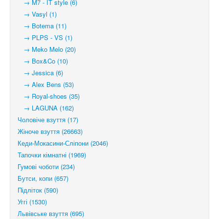
→ M7 - IT style (6)
→ Vasyl (1)
→ Botema (11)
→ PLPS - VS (1)
→ Meko Melo (20)
→ Box&Co (10)
→ Jessica (6)
→ Alex Bens (53)
→ Royal-shoes (35)
→ LAGUNA (162)
Чоловіче взуття (17)
Жіноче взуття (26663)
Кеди-Мокасини-Сліпони (2046)
Тапочки кімнатні (1969)
Гумові чоботи (234)
Бутси, копи (657)
Підліток (590)
Уггі (1530)
Львівське взуття (695)