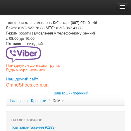
Головна
Телефони для замовлень
Київстар: (097) 974-91-46
Доставка и оплата
Лайф: (063) 527-76-88
МТС: (050) 967-41-33
Режим роботи
замовлення у телефонному режимі
Как заказать
с 08:00 до 16:00
П'ятниця — вихідний.
Контакти
Таблиця розмірів
Приєднуйся до нашої групи.
Вхід для покупця
Будь у курсі новинок.
УКР
Наш другий сайт
GrandShoes.com.ua
УКР
Ваш кошик порожній
РОС
Главная
/
Кросівки
/
DeMur
КАТАЛОГ ТОВАРОВ
Нові завантаження (6293)