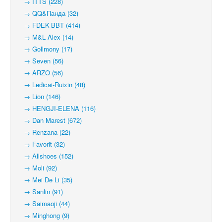
→ ITTS (228)
→ QQ&Панда (32)
→ FDEK-BBT (414)
→ M&L Alex (14)
→ Gollmony (17)
→ Seven (56)
→ ARZO (56)
→ Ledicai-Ruixin (48)
→ Lion (146)
→ HENGJI-ELENA (116)
→ Dan Marest (672)
→ Renzana (22)
→ Favorit (32)
→ Allshoes (152)
→ Moli (92)
→ Mei De Li (35)
→ Sanlin (91)
→ Saimaoji (44)
→ Minghong (9)