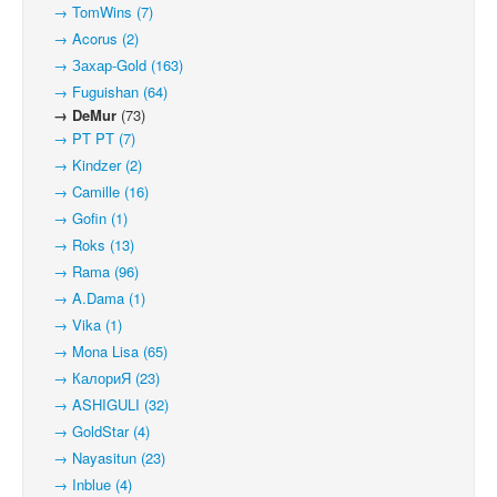
→ TomWins (7)
→ Acorus (2)
→ Захар-Gold (163)
→ Fuguishan (64)
→ DeMur
(73)
→ PT PT (7)
→ Kindzer (2)
→ Camille (16)
→ Gofin (1)
→ Roks (13)
→ Rama (96)
→ A.Dama (1)
→ Vika (1)
→ Mona Lisa (65)
→ КалориЯ (23)
→ ASHIGULI (32)
→ GoldStar (4)
→ Nayasitun (23)
→ Inblue (4)