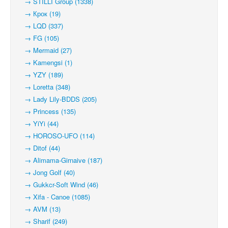
→ STILLI Group (1338)
→ Крок (19)
→ LQD (337)
→ FG (105)
→ Mermaid (27)
→ Kamengsi (1)
→ YZY (189)
→ Loretta (348)
→ Lady Lily-BDDS (205)
→ Princess (135)
→ YiYi (44)
→ HOROSO-UFO (114)
→ Ditof (44)
→ Alimama-Girnaive (187)
→ Jong Golf (40)
→ Gukkcr-Soft Wind (46)
→ Xifa - Canoe (1085)
→ AVM (13)
→ Sharif (249)