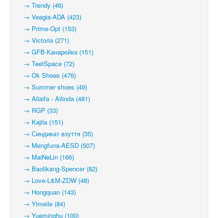
→ Trendy (46)
→ Veagia-ADA (423)
→ Prime-Opt (153)
→ Victoria (271)
→ GFB-Канарейка (151)
→ TeetSpace (72)
→ Ok Shoes (476)
→ Summer shoes (49)
→ Ailaifa - Ailinda (481)
→ RGP (33)
→ Kajila (151)
→ Синдикат взуття (35)
→ Mengfuna-AESD (507)
→ MaiNeLin (166)
→ Baolikang-Spencer (82)
→ Love-L&M-ZDW (48)
→ Hongquan (143)
→ Yimeile (84)
→ Yueminghu (100)