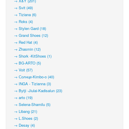
→ X&Y (201)
→ Svit (49)
→ Tiziana (6)
→ Roks (4)
→ Stylen Gard (18)
→ Grand Shoes (12)
→ Red Hat (4)
→ Zhasmin (12)
→ Shork -KitShoes (1)
→ BG-ARTO (5)
→ Voit (57)
→ Солнце-Kimbo-o (40)
→ INGA - Tizianna (3)
→ Bytji -Jiulai-Kadisalun (23)
→ arto (19)
→ Selena-Shamilu (5)
→ Libang (21)
→ L.Shoes (2)
→ Desay (4)