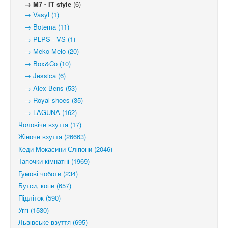
→ M7 - IT style
(6)
→ Vasyl (1)
→ Botema (11)
→ PLPS - VS (1)
→ Meko Melo (20)
→ Box&Co (10)
→ Jessica (6)
→ Alex Bens (53)
→ Royal-shoes (35)
→ LAGUNA (162)
Чоловіче взуття (17)
Жіноче взуття (26663)
Кеди-Мокасини-Сліпони (2046)
Тапочки кімнатні (1969)
Гумові чоботи (234)
Бутси, копи (657)
Підліток (590)
Уггі (1530)
Львівське взуття (695)