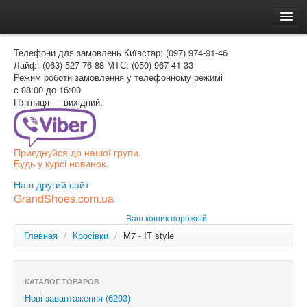
Головна
Телефони для замовлень
Київстар: (097) 974-91-46
Доставка и оплата
Лайф: (063) 527-76-88
МТС: (050) 967-41-33
Режим роботи
замовлення у телефонному режимі
Как заказать
с 08:00 до 16:00
П'ятниця — вихідний.
Контакти
Таблиця розмірів
Приєднуйся до нашої групи.
Вхід для покупця
Будь у курсі новинок.
УКР
Наш другий сайт
GrandShoes.com.ua
УКР
Ваш кошик порожній
РОС
Главная
/
Кросівки
/
M7 - IT style
КАТАЛОГ ТОВАРОВ
Нові завантаження (6293)