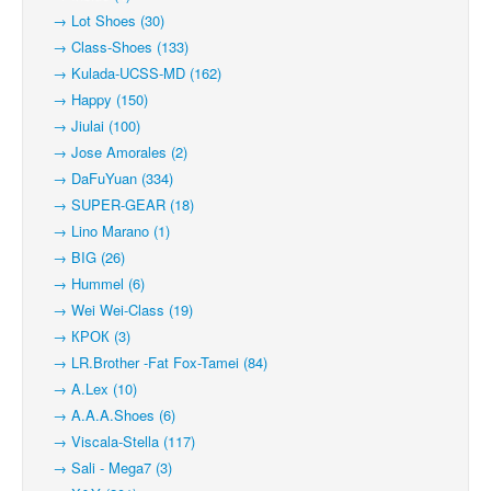
→ Lot Shoes (30)
→ Class-Shoes (133)
→ Kulada-UCSS-MD (162)
→ Happy (150)
→ Jiulai (100)
→ Jose Amorales (2)
→ DaFuYuan (334)
→ SUPER-GEAR (18)
→ Lino Marano (1)
→ BIG (26)
→ Hummel (6)
→ Wei Wei-Class (19)
→ КРОК (3)
→ LR.Brother -Fat Fox-Tamei (84)
→ A.Lex (10)
→ A.A.A.Shoes (6)
→ Viscala-Stella (117)
→ Sali - Mega7 (3)