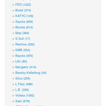
→ FED (1222)
→ Boteli (374)
→ KATYO (129)
→ Sayota (609)
→ Bonote (614)
→ Мир (384)
→ S.Sofi (17)
→ Restime (292)
→ KMB (554)
→ Bayota (405)
→ Lilin (80)
→ Navigator (414)
→ Bessky-Kellaifeng (34)
→ Situo (255)
→ L.Fairy (488)
→ L.B. (336)
→ Violeta (1092)
→ Swin (678)