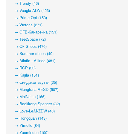
→ Trendy (46)
→ Veagia-ADA (423)
→ Prime-Opt (153)
→ Victoria (271)
→ GFB-Канарейка (151)
→ TeetSpace (72)
→ Ok Shoes (476)
→ Summer shoes (49)
→ Ailaifa - Ailinda (481)
→ RGP (33)
→ Kajila (151)
→ Синдикат взуття (35)
→ Mengfuna-AESD (507)
→ MaiNeLin (166)
→ Baolikang-Spencer (82)
→ Love-L&M-ZDW (48)
→ Hongquan (143)
→ Yimeile (84)
→ Yueminghu (100)