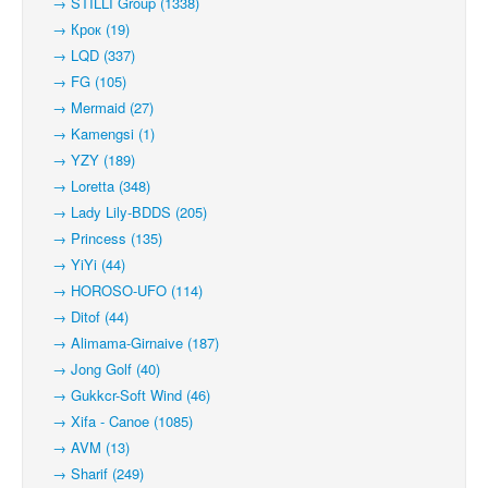
→ STILLI Group (1338)
→ Крок (19)
→ LQD (337)
→ FG (105)
→ Mermaid (27)
→ Kamengsi (1)
→ YZY (189)
→ Loretta (348)
→ Lady Lily-BDDS (205)
→ Princess (135)
→ YiYi (44)
→ HOROSO-UFO (114)
→ Ditof (44)
→ Alimama-Girnaive (187)
→ Jong Golf (40)
→ Gukkcr-Soft Wind (46)
→ Xifa - Canoe (1085)
→ AVM (13)
→ Sharif (249)