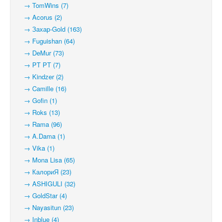
→ TomWins (7)
→ Acorus (2)
→ Захар-Gold (163)
→ Fuguishan (64)
→ DeMur (73)
→ PT PT (7)
→ Kindzer (2)
→ Camille (16)
→ Gofin (1)
→ Roks (13)
→ Rama (96)
→ A.Dama (1)
→ Vika (1)
→ Mona Lisa (65)
→ КалориЯ (23)
→ ASHIGULI (32)
→ GoldStar (4)
→ Nayasitun (23)
→ Inblue (4)