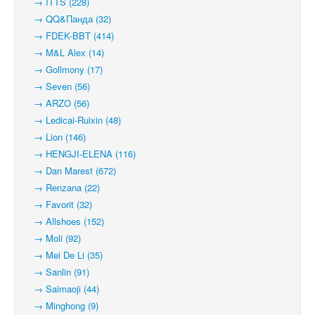
→ ITTS (228)
→ QQ&Панда (32)
→ FDEK-BBT (414)
→ M&L Alex (14)
→ Gollmony (17)
→ Seven (56)
→ ARZO (56)
→ Ledicai-Ruixin (48)
→ Lion (146)
→ HENGJI-ELENA (116)
→ Dan Marest (672)
→ Renzana (22)
→ Favorit (32)
→ Allshoes (152)
→ Moli (92)
→ Mei De Li (35)
→ Sanlin (91)
→ Saimaoji (44)
→ Minghong (9)