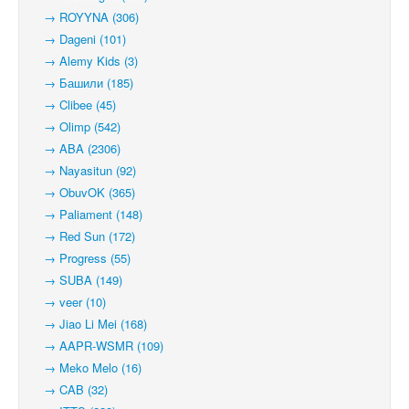
→ ROYYNA (306)
→ Dageni (101)
→ Alemy Kids (3)
→ Башили (185)
→ Clibee (45)
→ Olimp (542)
→ ABA (2306)
→ Nayasitun (92)
→ ObuvOK (365)
→ Paliament (148)
→ Red Sun (172)
→ Progress (55)
→ SUBA (149)
→ veer (10)
→ Jiao Li Mei (168)
→ AAPR-WSMR (109)
→ Meko Melo (16)
→ CAB (32)