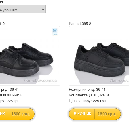
ня
1-2
Rama L985-2
 ряд: 36-41
Розмірний ряд: 36-41
ція ящика: 8
Комплектація ящика: 8
ру: 225 грн.
Ціна за пару: 225 грн.
1800 грн.
1800 грн.
ИК
В КОШИК