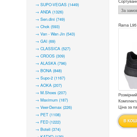
Сортуван
→ SUPO-VEGAS (1449)
→ ANDA (1326)
→ Sen.dini (749)
Rama L95
→ Chok (593)
→ Van - Wan Jin (543)
→ GAI (69)
→ CLASSICA (527)
→ CROOS (309)
→ ALASKA (796)
→ BONA (848)
→ Supo-2 (1167)
→ AOKA (207)
→ M.Shoes (207)
Розмірний
→ Maximum (187)
Комплекта
Ціна за па
→ Veer-Demax (226)
→ PET (1108)
В КОШ
→ FED (1222)
→ Boteli (374)
→ KATYO (129)