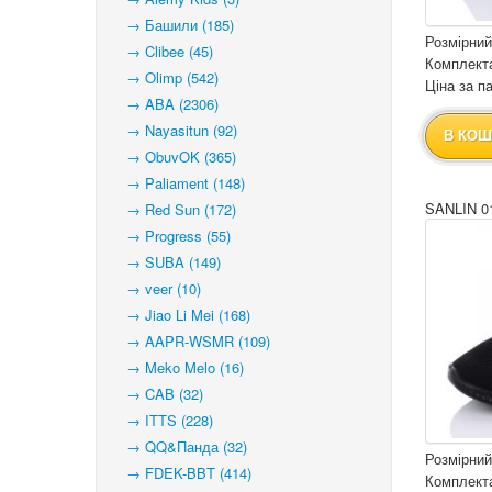
→ Башили (185)
Розмірний
→ Clibee (45)
Комплекта
→ Olimp (542)
Ціна за па
→ ABA (2306)
→ Nayasitun (92)
В КОШ
→ ObuvOK (365)
→ Paliament (148)
SANLIN 0
→ Red Sun (172)
→ Progress (55)
→ SUBA (149)
→ veer (10)
→ Jiao Li Mei (168)
→ AAPR-WSMR (109)
→ Meko Melo (16)
→ CAB (32)
→ ITTS (228)
→ QQ&Панда (32)
Розмірний
→ FDEK-BBT (414)
Комплекта