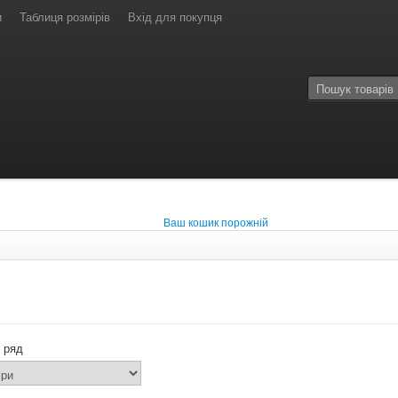
и
Таблиця розмірів
Вхід для покупця
Ваш кошик порожній
 ряд