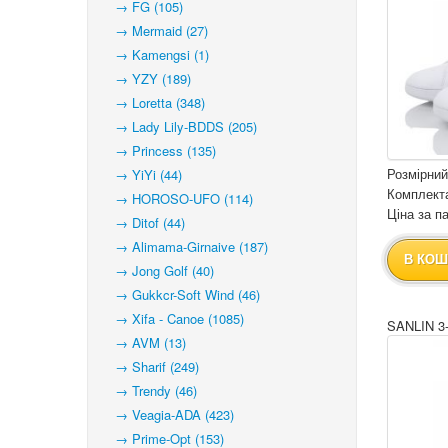
→ FG (105)
→ Mermaid (27)
→ Kamengsi (1)
→ YZY (189)
→ Loretta (348)
→ Lady Lily-BDDS (205)
→ Princess (135)
Розмірний
→ YiYi (44)
Комплекта
→ HOROSO-UFO (114)
Ціна за па
→ Ditof (44)
→ Alimama-Girnaive (187)
В КОШ
→ Jong Golf (40)
→ Gukkcr-Soft Wind (46)
→ Xifa - Canoe (1085)
SANLIN 3
→ AVM (13)
→ Sharif (249)
→ Trendy (46)
→ Veagia-ADA (423)
→ Prime-Opt (153)