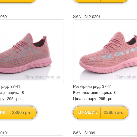
-0691
SANLIN 2-0291
 ряд: 37-41
Розмірний ряд: 37-41
ція ящика: 8
Комплектація ящика: 8
ру: 295 грн.
Ціна за пару: 295 грн.
2360 грн.
2360 грн.
ИК
В КОШИК
-0191
SANLIN 309