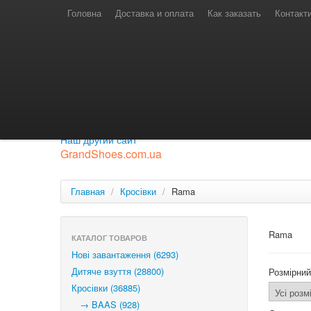
Телефони для замовлень
Київстар: (097) 974-91-46
Головна
Доставка и оплата
Как заказать
Контакт
Лайф: (063) 527-76-88
МТС: (050) 967-41-33
Режим роботи
замовлення у телефонному режимі
с 08:00 до 16:00
П'ятниця — вихідний.
Приєднуйся до нашої групи.
Будь у курсі новинок.
Наш другий сайт
GrandShoes.com.ua
Главная
/
Кросівки
/
Rama
Rama
КАТАЛОГ ТОВАРОВ
Нові завантаження (6293)
Дитяче взуття (28800)
Розмірний
Кросівки (36885)
→ BAAS (928)