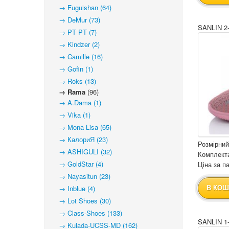
→ Fuguishan (64)
→ DeMur (73)
SANLIN 2
→ PT PT (7)
→ Kindzer (2)
→ Camille (16)
→ Gofin (1)
→ Roks (13)
→ Rama
(96)
→ A.Dama (1)
→ Vika (1)
→ Mona Lisa (65)
→ КалориЯ (23)
Розмірний
→ ASHIGULI (32)
Комплекта
→ GoldStar (4)
Ціна за па
→ Nayasitun (23)
→ Inblue (4)
В КОШ
→ Lot Shoes (30)
→ Class-Shoes (133)
SANLIN 1
→ Kulada-UCSS-MD (162)