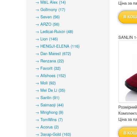
→ M&L Alex (14)
Ціна за па
→ Gollmony (17)
→ Seven (56)
В КОШ
→ ARZO (56)
→ Ledicai-Ruixin (48)
SANLIN 1
→ Lion (146)
→ HENGJI-ELENA (116)
→ Dan Marest (672)
→ Renzana (22)
→ Favorit (32)
→ Allshoes (152)
→ Moli (92)
→ Mei De Li (35)
→ Sanlin (91)
→ Saimaoji (44)
Розмірний
→ Minghong (9)
Комплекта
Ціна за па
→ TomWins (7)
→ Acorus (2)
В КОШ
→ Захар-Gold (163)