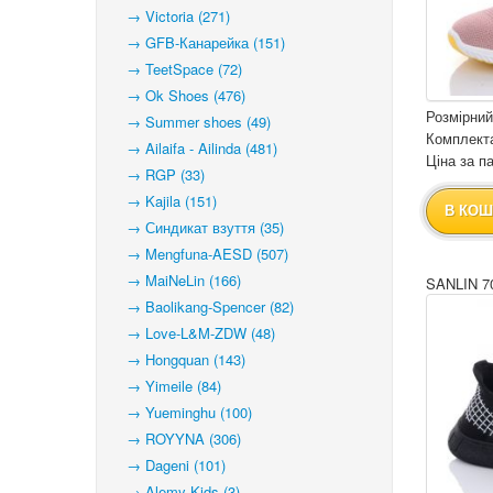
→ Victoria (271)
→ GFB-Канарейка (151)
→ TeetSpace (72)
→ Ok Shoes (476)
Розмірний
→ Summer shoes (49)
Комплекта
→ Ailaifa - Ailinda (481)
Ціна за па
→ RGP (33)
→ Kajila (151)
В КОШ
→ Синдикат взуття (35)
→ Mengfuna-AESD (507)
→ MaiNeLin (166)
SANLIN 7
→ Baolikang-Spencer (82)
→ Love-L&M-ZDW (48)
→ Hongquan (143)
→ Yimeile (84)
→ Yueminghu (100)
→ ROYYNA (306)
→ Dageni (101)
→ Alemy Kids (3)