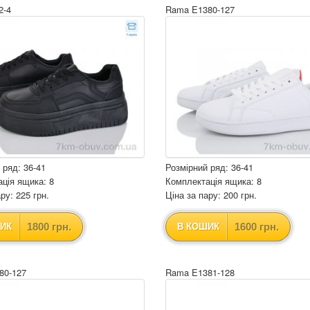
2-4
Rama E1380-127
 ряд: 36-41
Розмірний ряд: 36-41
ція ящика: 8
Комплектація ящика: 8
ру: 225 грн.
Ціна за пару: 200 грн.
1800 грн.
1600 грн.
ИК
В КОШИК
80-127
Rama E1381-128