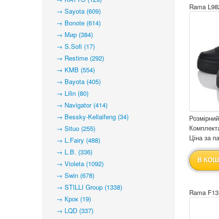
Rama L98
→ Sayota (609)
→ Bonote (614)
→ Мир (384)
→ S.Sofi (17)
→ Restime (292)
→ KMB (554)
→ Bayota (405)
→ Lilin (80)
→ Navigator (414)
→ Bessky-Kellaifeng (34)
Розмірний
Комплекта
→ Situo (255)
Ціна за па
→ L.Fairy (488)
→ L.B. (336)
В КОШ
→ Violeta (1092)
→ Swin (678)
→ STILLI Group (1338)
Rama F13
→ Крок (19)
→ LQD (337)