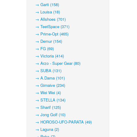
→ Garti (158)
→ Louisa (18)
→ Allshoes (701)
→ TeetSpace (371)
→ Prime-Opt (465)
→ Demur (154)
→ FG (69)
→ Victoria (414)
→ Arzo - Super Gear (80)
→ SUBA (131)
→ A.Dama (101)
→ Girnaive (234)
→ Wei Wei (4)
→ STELLA (134)
→ Sharif (125)
→ Jong Golf (10)
→ HOROSO-UFO-PARATA (49)
→ Laguna (2)
→ Roks (7)