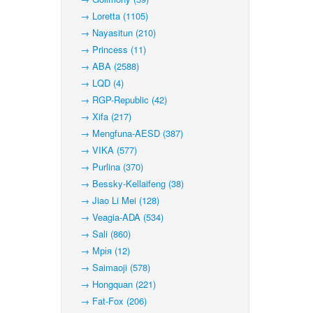
→ Loretta (1105)
→ Nayasitun (210)
→ Princess (11)
→ ABA (2588)
→ LQD (4)
→ RGP-Republic (42)
→ Xifa (217)
→ Mengfuna-AESD (387)
→ VIKA (577)
→ Purlina (370)
→ Bessky-Kellaifeng (38)
→ Jiao Li Mei (128)
→ Veagia-ADA (534)
→ Sali (860)
→ Мрія (12)
→ Saimaoji (578)
→ Hongquan (221)
→ Fat-Fox (206)