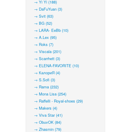
→ Yi Yi (188)
→ DaFuYuan (3)
→ Svit (63)
→ BG (52)
→ LARA- EeBb (10)
→ A.Lex (95)
→ Roks (7)
→ Viscala (201)
→ Scarrhett (3)
→ ELENA-FAVORITE (10)
→ КалориЯ (4)
→ S.Sofi (3)
→ Rama (232)
→ Mona Lisa (254)
→ Raffelli - Royal-shoes (29)
→ Makers (4)
→ Viva Star (41)
→ ObuvOK (84)
→ Zhasmin (79)