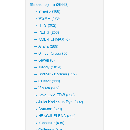
Жіноче взуття (26663)
→ Yimeile (169)
→ WSMR (476)
→ ITTS (302)
→ PL.PS (203)
→ KMB-RUNMAX (6)
→ Ailaifa (289)
→ STILLI Group (56)
→ Seven (8)
→ Trendy (1014)
→ Brother - Botema (532)
→ Gukkcr (444)
→ Violeta (202)
→ Love-L&M-ZDW (898)
→ Jiulai-Kadisalun-Bytji (332)
→ Башили (629)
→ HENGJI-ELENA (292)
→ Коронате (435)
→ Gollmony (59)