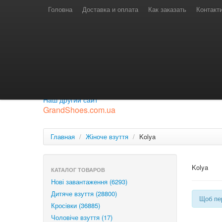
Телефони для замовлень
Київстар: (097) 974-91-46
Головна
Доставка и оплата
Как заказать
Контакт
Лайф: (063) 527-76-88
МТС: (050) 967-41-33
Режим роботи
замовлення у телефонному режимі
с 08:00 до 16:00
П'ятниця — вихідний.
Приєднуйся до нашої групи.
Будь у курсі новинок.
Наш другий сайт
GrandShoes.com.ua
Главная
/
Жіноче взуття
/
Kolya
Kolya
КАТАЛОГ ТОВАРОВ
Нові завантаження (6293)
Дитяче взуття (28800)
Щоб пер
Кросівки (36885)
Чоловіче взуття (17)