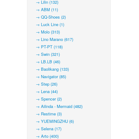
→ Lilin (132)
→ ABM (11)
→ QQ-Shoes (2)
→ Luck Line (1)
→ Molo (313)
→ Lino Marano (617)
→ PT-PT (118)
→ Swin (321)
→ LB.LB (46)
→ Baolikang (133)
→ Navigator (85)
→ Step (26)
→ Lena (44)
→ Spencer (2)
→ Ailinda - Mermaid (482)
→ Restime (3)
→ YUEMINGZHU (6)
→ Selena (17)
→ Arto (400)