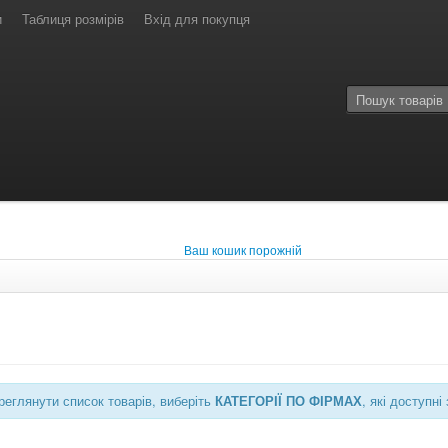
и
Таблиця розмірів
Вхід для покупця
Ваш кошик порожній
еглянути список товарів, виберіть
КАТЕГОРІЇ ПО ФІРМАХ
, які доступ