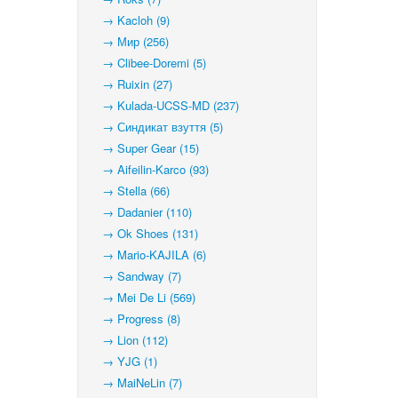
→ Kacloh (9)
→ Мир (256)
→ Clibee-Doremi (5)
→ Ruixin (27)
→ Kulada-UCSS-MD (237)
→ Синдикат взуття (5)
→ Super Gear (15)
→ Aifeilin-Karco (93)
→ Stella (66)
→ Dadanier (110)
→ Ok Shoes (131)
→ Mario-KAJILA (6)
→ Sandway (7)
→ Mei De Li (569)
→ Progress (8)
→ Lion (112)
→ YJG (1)
→ MaiNeLin (7)