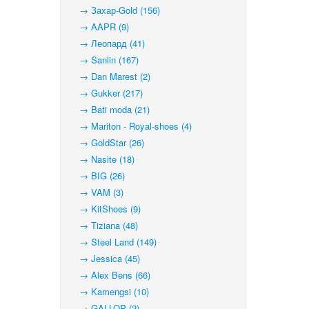
→ Захар-Gold (156)
→ AAPR (9)
→ Леопард (41)
→ Sanlin (167)
→ Dan Marest (2)
→ Gukker (217)
→ Bati moda (21)
→ Mariton - Royal-shoes (4)
→ GoldStar (26)
→ Nasite (18)
→ BIG (26)
→ VAM (3)
→ KitShoes (9)
→ Tiziana (48)
→ Steel Land (149)
→ Jessica (45)
→ Alex Bens (66)
→ Kamengsi (10)
→ GALLOP (2)