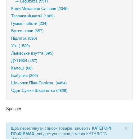
→ Leguzaza (551)
Кеди-Мокасини-Сліпони (2046)
Тапочки кімнатні (1969)
Гумові чоботи (234)
Бутси, копи (657)
Підліток (590)
Уггі (1530)
Львівське взуття (695)
ДУТИКИ (457)
Калоші (68)
Бабушки (206)
Шльопок.Піна-Силікон. (4454)
Одяг Сумки Шкарпетки (4809)
Springer
×
Щоб переглянути список товарів, виберіть
КАТЕГОРІЇ
ПО ФІРМАХ
, які доступні зліва в меню КАТАЛОГА