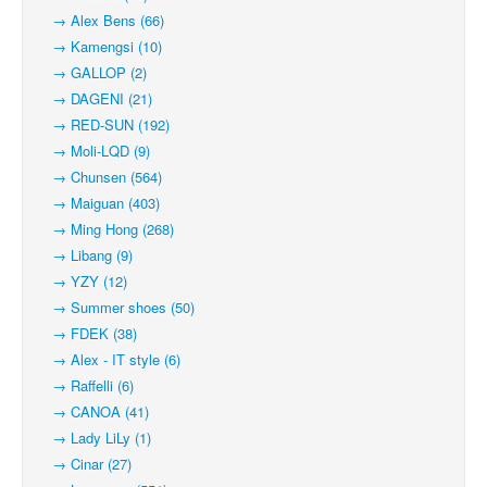
→ Alex Bens (66)
→ Kamengsi (10)
→ GALLOP (2)
→ DAGENI (21)
→ RED-SUN (192)
→ Moli-LQD (9)
→ Chunsen (564)
→ Maiguan (403)
→ Ming Hong (268)
→ Libang (9)
→ YZY (12)
→ Summer shoes (50)
→ FDEK (38)
→ Alex - IT style (6)
→ Raffelli (6)
→ CANOA (41)
→ Lady LiLy (1)
→ Cinar (27)