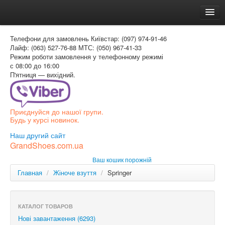
Головна
Телефони для замовлень
Київстар: (097) 974-91-46
Доставка и оплата
Лайф: (063) 527-76-88
МТС: (050) 967-41-33
Режим роботи
замовлення у телефонному режимі
Как заказать
с 08:00 до 16:00
П'ятниця — вихідний.
Контакти
Таблиця розмірів
Приєднуйся до нашої групи.
Вхід для покупця
Будь у курсі новинок.
УКР
Наш другий сайт
GrandShoes.com.ua
УКР
Ваш кошик порожній
РОС
Главная
/
Жіноче взуття
/
Springer
КАТАЛОГ ТОВАРОВ
Нові завантаження (6293)