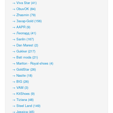
→ Viva Star (41)
→ ObuvOK (84)
→ Zhasmin (79)
→ Захар-Gold (156)
→ AAPR (9)
→ Леопард (41)
→ Sanlin (167)
→ Dan Marest (2)
→ Gukker (217)
→ Bati moda (21)
→ Mariton - Royal-shoes (4)
→ GoldStar (26)
→ Nasite (18)
→ BIG (26)
→ VAM (3)
→ KitShoes (9)
→ Tiziana (48)
→ Steel Land (149)
→ Jessica (45)