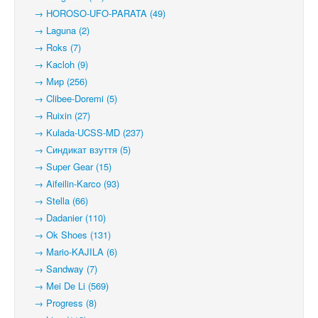
→ HOROSO-UFO-PARATA (49)
→ Laguna (2)
→ Roks (7)
→ Kacloh (9)
→ Мир (256)
→ Clibee-Doremi (5)
→ Ruixin (27)
→ Kulada-UCSS-MD (237)
→ Синдикат взуття (5)
→ Super Gear (15)
→ Aifeilin-Karco (93)
→ Stella (66)
→ Dadanier (110)
→ Ok Shoes (131)
→ Mario-KAJILA (6)
→ Sandway (7)
→ Mei De Li (569)
→ Progress (8)