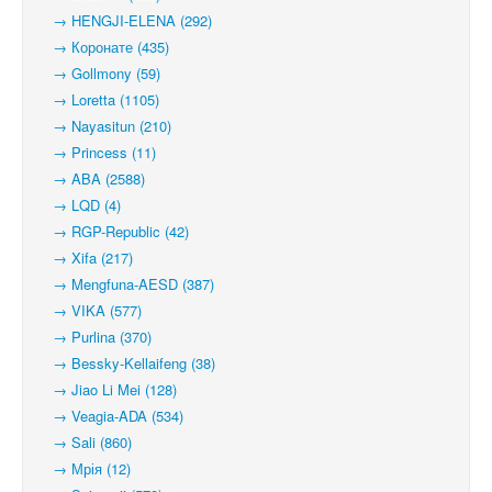
→ HENGJI-ELENA (292)
→ Коронате (435)
→ Gollmony (59)
→ Loretta (1105)
→ Nayasitun (210)
→ Princess (11)
→ ABA (2588)
→ LQD (4)
→ RGP-Republic (42)
→ Xifa (217)
→ Mengfuna-AESD (387)
→ VIKA (577)
→ Purlina (370)
→ Bessky-Kellaifeng (38)
→ Jiao Li Mei (128)
→ Veagia-ADA (534)
→ Sali (860)
→ Мрія (12)