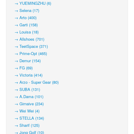
→ YUEMINGZHU (6)
→ Selena (17)
→ Arto (400)
→ Garti (158)
→ Louisa (18)
→ Allshoes (701)
→ TeetSpace (371)
→ Prime-Opt (465)
→ Demur (154)
→ FG (69)
→ Victoria (414)
→ Arzo - Super Gear (80)
→ SUBA (131)
→ A.Dama (101)
→ Girnaive (234)
→ Wei Wei (4)
→ STELLA (134)
→ Sharif (125)
→ Jong Golf (10)