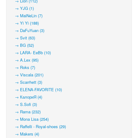
→ Lion (112)
→ YJG (1)
→ MaiNeLin (7)
→ Yi Yi (188)
→ DaFuYuan (3)
→ Svit (63)
→ BG (52)
→ LARA- EeBb (10)
→ A.Lex (95)
→ Roks (7)
→ Viscala (201)
→ Scarrhett (3)
→ ELENA-FAVORITE (10)
→ КалориЯ (4)
→ S.Sofi (3)
→ Rama (232)
→ Mona Lisa (254)
→ Raffelli - Royal-shoes (29)
→ Makers (4)