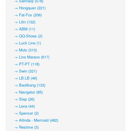
→ Saimaoji (578)
→ Hongquan (221)
→ Fat-Fox (206)
→ Lilin (132)
→ ABM (11)
→ QQ-Shoes (2)
→ Luck Line (1)
→ Molo (313)
→ Lino Marano (617)
→ PT-PT (118)
→ Swin (321)
→ LB.LB (46)
→ Baolikang (133)
→ Navigator (85)
→ Step (26)
→ Lena (44)
→ Spencer (2)
→ Ailinda - Mermaid (482)
→ Restime (3)