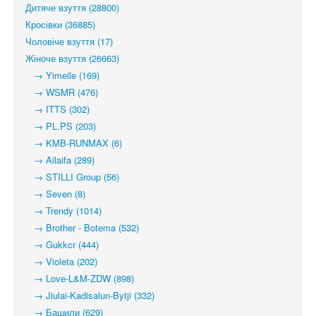
Дитяче взуття (28800)
Кросівки (36885)
Чоловіче взуття (17)
Жіноче взуття (26663)
→ Yimeile (169)
→ WSMR (476)
→ ITTS (302)
→ PL.PS (203)
→ KMB-RUNMAX (6)
→ Ailaifa (289)
→ STILLI Group (56)
→ Seven (8)
→ Trendy (1014)
→ Brother - Botema (532)
→ Gukkcr (444)
→ Violeta (202)
→ Love-L&M-ZDW (898)
→ Jiulai-Kadisalun-Bytji (332)
→ Башили (629)