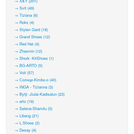
→ X&Y (201)
→ Svit (49)
→ Tiziana (6)
→ Roks (4)
→ Stylen Gard (18)
→ Grand Shoes (12)
→ Red Hat (4)
→ Zhasmin (12)
→ Shork -KitShoes (1)
→ BG-ARTO (5)
→ Voit (57)
→ Солнце-Kimbo-o (40)
→ INGA - Tizianna (3)
→ Bytji -Jiulai-Kadisalun (23)
→ arto (19)
→ Selena-Shamilu (5)
→ Libang (21)
→ L.Shoes (2)
→ Desay (4)