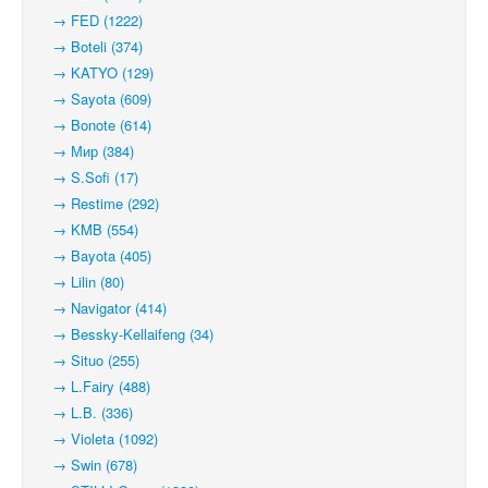
→ FED (1222)
→ Boteli (374)
→ KATYO (129)
→ Sayota (609)
→ Bonote (614)
→ Мир (384)
→ S.Sofi (17)
→ Restime (292)
→ KMB (554)
→ Bayota (405)
→ Lilin (80)
→ Navigator (414)
→ Bessky-Kellaifeng (34)
→ Situo (255)
→ L.Fairy (488)
→ L.B. (336)
→ Violeta (1092)
→ Swin (678)