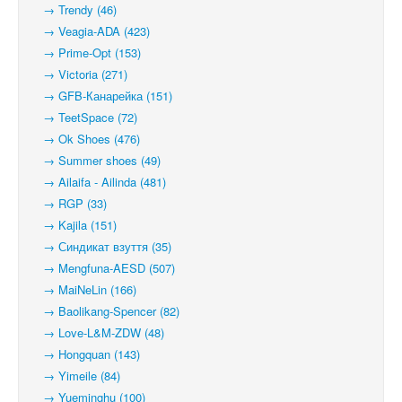
→ Trendy (46)
→ Veagia-ADA (423)
→ Prime-Opt (153)
→ Victoria (271)
→ GFB-Канарейка (151)
→ TeetSpace (72)
→ Ok Shoes (476)
→ Summer shoes (49)
→ Ailaifa - Ailinda (481)
→ RGP (33)
→ Kajila (151)
→ Синдикат взуття (35)
→ Mengfuna-AESD (507)
→ MaiNeLin (166)
→ Baolikang-Spencer (82)
→ Love-L&M-ZDW (48)
→ Hongquan (143)
→ Yimeile (84)
→ Yueminghu (100)