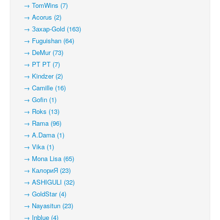
→ TomWins (7)
→ Acorus (2)
→ Захар-Gold (163)
→ Fuguishan (64)
→ DeMur (73)
→ PT PT (7)
→ Kindzer (2)
→ Camille (16)
→ Gofin (1)
→ Roks (13)
→ Rama (96)
→ A.Dama (1)
→ Vika (1)
→ Mona Lisa (65)
→ КалориЯ (23)
→ ASHIGULI (32)
→ GoldStar (4)
→ Nayasitun (23)
→ Inblue (4)