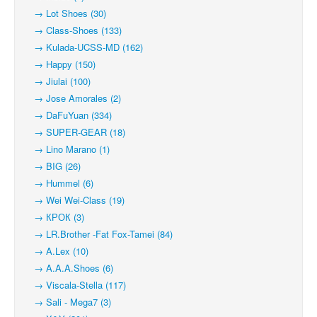
→ Lot Shoes (30)
→ Class-Shoes (133)
→ Kulada-UCSS-MD (162)
→ Happy (150)
→ Jiulai (100)
→ Jose Amorales (2)
→ DaFuYuan (334)
→ SUPER-GEAR (18)
→ Lino Marano (1)
→ BIG (26)
→ Hummel (6)
→ Wei Wei-Class (19)
→ КРОК (3)
→ LR.Brother -Fat Fox-Tamei (84)
→ A.Lex (10)
→ A.A.A.Shoes (6)
→ Viscala-Stella (117)
→ Sali - Mega7 (3)