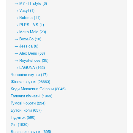
→ M7 - IT style (6)
→ Vasyl (1)
→ Botema (11)
→ PLPS - VS (1)
→ Meko Melo (20)
→ Box&Co (10)
→ Jessica (6)
→ Alex Bens (53)
→ Royal-shoes (35)
→ LAGUNA (162)
Чоловіче взуття (17)
Жіноче взуття (26663)
Кеди-Мокасини-Сліпони (2046)
Тапочки кімнатні (1969)
Гумові чоботи (234)
Бутси, копи (657)
Підліток (590)
Уггі (1530)
Львівське взуття (695)