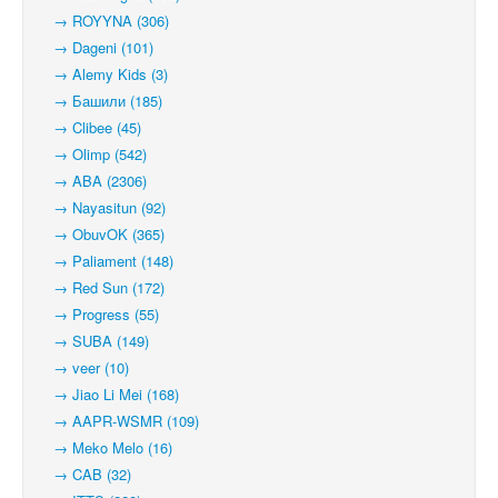
→ ROYYNA (306)
→ Dageni (101)
→ Alemy Kids (3)
→ Башили (185)
→ Clibee (45)
→ Olimp (542)
→ ABA (2306)
→ Nayasitun (92)
→ ObuvOK (365)
→ Paliament (148)
→ Red Sun (172)
→ Progress (55)
→ SUBA (149)
→ veer (10)
→ Jiao Li Mei (168)
→ AAPR-WSMR (109)
→ Meko Melo (16)
→ CAB (32)