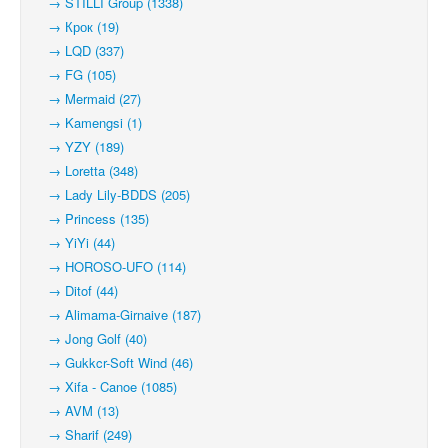
→ STILLI Group (1338)
→ Крок (19)
→ LQD (337)
→ FG (105)
→ Mermaid (27)
→ Kamengsi (1)
→ YZY (189)
→ Loretta (348)
→ Lady Lily-BDDS (205)
→ Princess (135)
→ YiYi (44)
→ HOROSO-UFO (114)
→ Ditof (44)
→ Alimama-Girnaive (187)
→ Jong Golf (40)
→ Gukkcr-Soft Wind (46)
→ Xifa - Canoe (1085)
→ AVM (13)
→ Sharif (249)