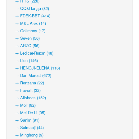
→ ITTS (228)
→ QQ&Панда (32)
→ FDEK-BBT (414)
→ M&L Alex (14)
→ Gollmony (17)
→ Seven (56)
→ ARZO (56)
→ Ledicai-Ruixin (48)
→ Lion (146)
→ HENGJI-ELENA (116)
→ Dan Marest (672)
→ Renzana (22)
→ Favorit (32)
→ Allshoes (152)
→ Moli (92)
→ Mei De Li (35)
→ Sanlin (91)
→ Saimaoji (44)
→ Minghong (9)