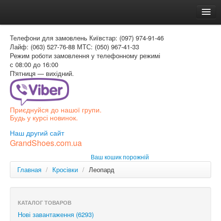
Головна
Телефони для замовлень
Київстар: (097) 974-91-46
Доставка и оплата
Лайф: (063) 527-76-88
МТС: (050) 967-41-33
Режим роботи
замовлення у телефонному режимі
Как заказать
с 08:00 до 16:00
П'ятниця — вихідний.
Контакти
Таблиця розмірів
Приєднуйся до нашої групи.
Вхід для покупця
Будь у курсі новинок.
УКР
Наш другий сайт
GrandShoes.com.ua
УКР
Ваш кошик порожній
РОС
Главная
/
Кросівки
/
Леопард
КАТАЛОГ ТОВАРОВ
Нові завантаження (6293)