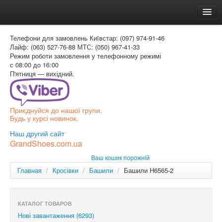
Головна
Телефони для замовлень
Київстар: (097) 974-91-46
Доставка и оплата
Лайф: (063) 527-76-88
МТС: (050) 967-41-33
Режим роботи
замовлення у телефонному режимі
Как заказать
с 08:00 до 16:00
П'ятниця — вихідний.
Контакти
Таблиця розмірів
Приєднуйся до нашої групи.
Вхід для покупця
Будь у курсі новинок.
УКР
Наш другий сайт
GrandShoes.com.ua
УКР
Ваш кошик порожній
РОС
Главная
/
Кросівки
/
Башили
/
Башили H6565-2
КАТАЛОГ ТОВАРОВ
Нові завантаження (6293)