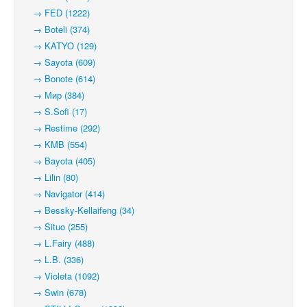
→ FED (1222)
→ Boteli (374)
→ KATYO (129)
→ Sayota (609)
→ Bonote (614)
→ Мир (384)
→ S.Sofi (17)
→ Restime (292)
→ KMB (554)
→ Bayota (405)
→ Lilin (80)
→ Navigator (414)
→ Bessky-Kellaifeng (34)
→ Situo (255)
→ L.Fairy (488)
→ L.B. (336)
→ Violeta (1092)
→ Swin (678)