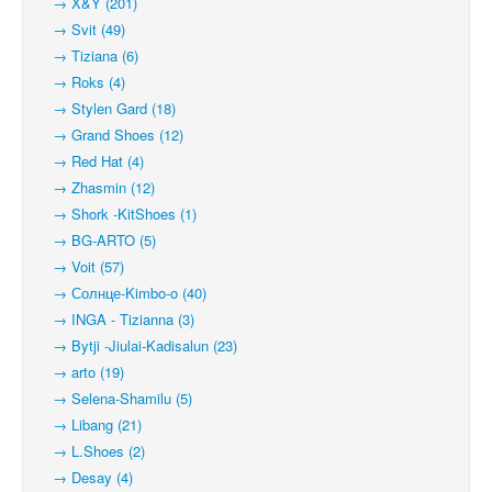
→ X&Y (201)
→ Svit (49)
→ Tiziana (6)
→ Roks (4)
→ Stylen Gard (18)
→ Grand Shoes (12)
→ Red Hat (4)
→ Zhasmin (12)
→ Shork -KitShoes (1)
→ BG-ARTO (5)
→ Voit (57)
→ Солнце-Kimbo-o (40)
→ INGA - Tizianna (3)
→ Bytji -Jiulai-Kadisalun (23)
→ arto (19)
→ Selena-Shamilu (5)
→ Libang (21)
→ L.Shoes (2)
→ Desay (4)