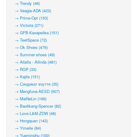
→ Trendy (46)
→ Veagia-ADA (423)
→ Prime-Opt (153)
→ Victoria (271)
→ GFB-Канарейка (151)
→ TeetSpace (72)
→ Ok Shoes (476)
→ Summer shoes (49)
→ Ailaifa - Ailinda (481)
→ RGP (33)
→ Kajila (151)
→ Синдикат взуття (35)
→ Mengfuna-AESD (507)
→ MaiNeLin (166)
→ Baolikang-Spencer (82)
→ Love-L&M-ZDW (48)
→ Hongquan (143)
→ Yimeile (84)
→ Yueminghu (100)