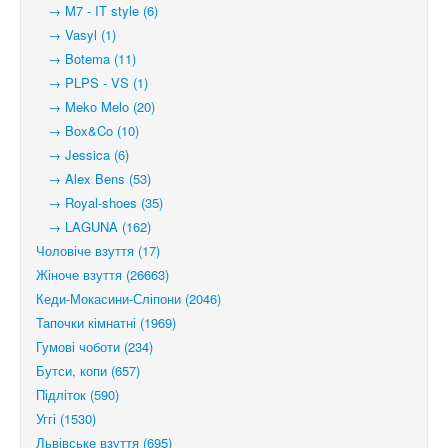
→ M7 - IT style (6)
→ Vasyl (1)
→ Botema (11)
→ PLPS - VS (1)
→ Meko Melo (20)
→ Box&Co (10)
→ Jessica (6)
→ Alex Bens (53)
→ Royal-shoes (35)
→ LAGUNA (162)
Чоловіче взуття (17)
Жіноче взуття (26663)
Кеди-Мокасини-Сліпони (2046)
Тапочки кімнатні (1969)
Гумові чоботи (234)
Бутси, копи (657)
Підліток (590)
Уггі (1530)
Львівське взуття (695)