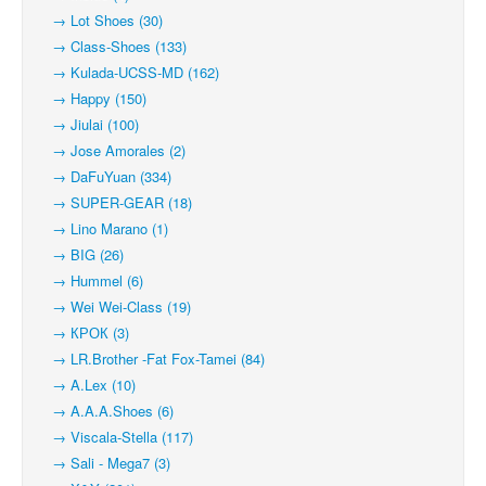
→ Lot Shoes (30)
→ Class-Shoes (133)
→ Kulada-UCSS-MD (162)
→ Happy (150)
→ Jiulai (100)
→ Jose Amorales (2)
→ DaFuYuan (334)
→ SUPER-GEAR (18)
→ Lino Marano (1)
→ BIG (26)
→ Hummel (6)
→ Wei Wei-Class (19)
→ КРОК (3)
→ LR.Brother -Fat Fox-Tamei (84)
→ A.Lex (10)
→ A.A.A.Shoes (6)
→ Viscala-Stella (117)
→ Sali - Mega7 (3)