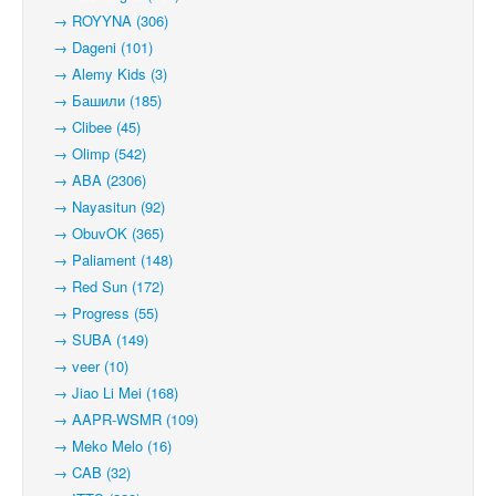
→ ROYYNA (306)
→ Dageni (101)
→ Alemy Kids (3)
→ Башили (185)
→ Clibee (45)
→ Olimp (542)
→ ABA (2306)
→ Nayasitun (92)
→ ObuvOK (365)
→ Paliament (148)
→ Red Sun (172)
→ Progress (55)
→ SUBA (149)
→ veer (10)
→ Jiao Li Mei (168)
→ AAPR-WSMR (109)
→ Meko Melo (16)
→ CAB (32)