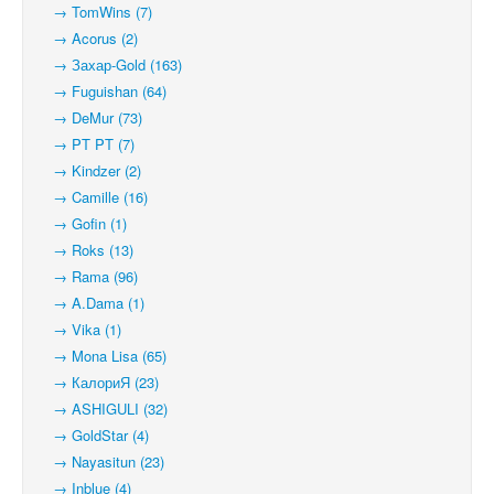
→ TomWins (7)
→ Acorus (2)
→ Захар-Gold (163)
→ Fuguishan (64)
→ DeMur (73)
→ PT PT (7)
→ Kindzer (2)
→ Camille (16)
→ Gofin (1)
→ Roks (13)
→ Rama (96)
→ A.Dama (1)
→ Vika (1)
→ Mona Lisa (65)
→ КалориЯ (23)
→ ASHIGULI (32)
→ GoldStar (4)
→ Nayasitun (23)
→ Inblue (4)