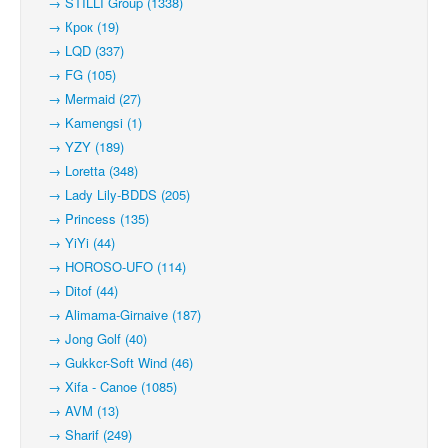
→ STILLI Group (1338)
→ Крок (19)
→ LQD (337)
→ FG (105)
→ Mermaid (27)
→ Kamengsi (1)
→ YZY (189)
→ Loretta (348)
→ Lady Lily-BDDS (205)
→ Princess (135)
→ YiYi (44)
→ HOROSO-UFO (114)
→ Ditof (44)
→ Alimama-Girnaive (187)
→ Jong Golf (40)
→ Gukkcr-Soft Wind (46)
→ Xifa - Canoe (1085)
→ AVM (13)
→ Sharif (249)