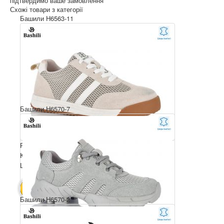
підтвердимо ваше замовлення
Схожі товари з категорії
Башили H6563-11
Башили H6570-7
Розмірний ряд: 36-41
Комплектація ящика: 8
Ціна за пару: 850 $
6800 $
В КОШИК
Башили H6570-2