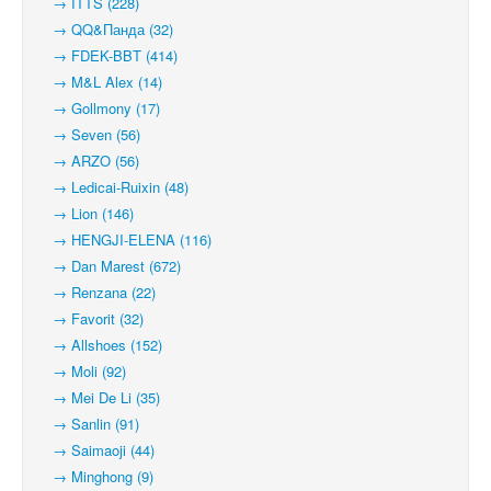
→ ITTS (228)
→ QQ&Панда (32)
→ FDEK-BBT (414)
→ M&L Alex (14)
→ Gollmony (17)
→ Seven (56)
→ ARZO (56)
→ Ledicai-Ruixin (48)
→ Lion (146)
→ HENGJI-ELENA (116)
→ Dan Marest (672)
→ Renzana (22)
→ Favorit (32)
→ Allshoes (152)
→ Moli (92)
→ Mei De Li (35)
→ Sanlin (91)
→ Saimaoji (44)
→ Minghong (9)