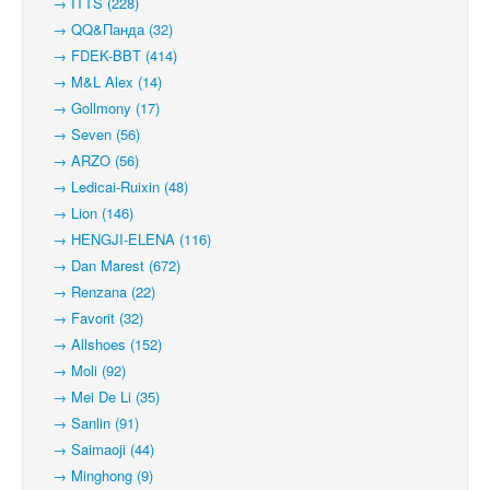
→ ITTS (228)
→ QQ&Панда (32)
→ FDEK-BBT (414)
→ M&L Alex (14)
→ Gollmony (17)
→ Seven (56)
→ ARZO (56)
→ Ledicai-Ruixin (48)
→ Lion (146)
→ HENGJI-ELENA (116)
→ Dan Marest (672)
→ Renzana (22)
→ Favorit (32)
→ Allshoes (152)
→ Moli (92)
→ Mei De Li (35)
→ Sanlin (91)
→ Saimaoji (44)
→ Minghong (9)