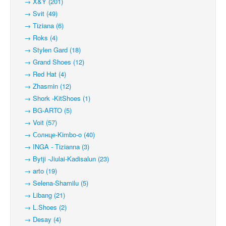
→ X&Y (201)
→ Svit (49)
→ Tiziana (6)
→ Roks (4)
→ Stylen Gard (18)
→ Grand Shoes (12)
→ Red Hat (4)
→ Zhasmin (12)
→ Shork -KitShoes (1)
→ BG-ARTO (5)
→ Voit (57)
→ Солнце-Kimbo-o (40)
→ INGA - Tizianna (3)
→ Bytji -Jiulai-Kadisalun (23)
→ arto (19)
→ Selena-Shamilu (5)
→ Libang (21)
→ L.Shoes (2)
→ Desay (4)