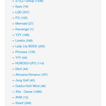
→ STILLI Group (1338)
→ Крок (19)
→ LQD (337)
→ FG (105)
→ Mermaid (27)
→ Kamengsi (1)
→ YZY (189)
→ Loretta (348)
→ Lady Lily-BDDS (205)
→ Princess (135)
→ YiYi (44)
→ HOROSO-UFO (114)
→ Ditof (44)
→ Alimama-Girnaive (187)
→ Jong Golf (40)
→ Gukkcr-Soft Wind (46)
→ Xifa - Canoe (1085)
→ AVM (13)
→ Sharif (249)