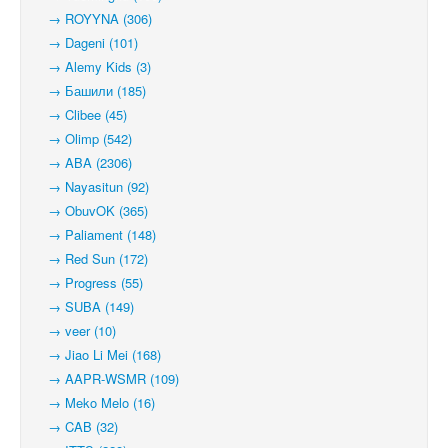
→ ROYYNA (306)
→ Dageni (101)
→ Alemy Kids (3)
→ Башили (185)
→ Clibee (45)
→ Olimp (542)
→ ABA (2306)
→ Nayasitun (92)
→ ObuvOK (365)
→ Paliament (148)
→ Red Sun (172)
→ Progress (55)
→ SUBA (149)
→ veer (10)
→ Jiao Li Mei (168)
→ AAPR-WSMR (109)
→ Meko Melo (16)
→ CAB (32)