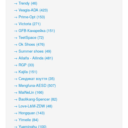
→ Trendy (46)
→ Veagia-ADA (423)
→ Prime-Opt (153)
→ Victoria (271)
→ GFB-Канарейка (151)
→ TeetSpace (72)
→ Ok Shoes (476)
→ Summer shoes (49)
→ Ailaifa - Ailinda (481)
→ RGP (33)
→ Kajila (151)
→ Синдикат взуття (35)
→ Mengfuna-AESD (507)
→ MaiNeLin (166)
→ Baolikang-Spencer (82)
→ Love-L&M-ZDW (48)
→ Hongquan (143)
→ Yimeile (84)
→ Yueminghu (100)