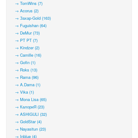
→ TomWins (7)
→ Acorus (2)
→ Захар-Gold (163)
→ Fuguishan (64)
→ DeMur (73)
→ PT PT (7)
→ Kindzer (2)
→ Camille (16)
→ Gofin (1)
→ Roks (13)
→ Rama (96)
→ A.Dama (1)
→ Vika (1)
→ Mona Lisa (65)
→ КалориЯ (23)
→ ASHIGULI (32)
→ GoldStar (4)
→ Nayasitun (23)
→ Inblue (4)