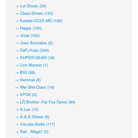
→ Lot Shoes (30)
→ Class-Shoes (133)
→ Kulada-UCSS-MD (162)
→ Happy (150)
→ Jiulai (100)
→ Jose Amorales (2)
→ DaFuYuan (334)
→ SUPER-GEAR (18)
→ Lino Marano (1)
→ BIG (26)
→ Hummel (6)
→ Wei Wei-Class (19)
→ КРОК (3)
→ LR.Brother -Fat Fox-Tamei (84)
→ A.Lex (10)
→ A.A.A.Shoes (6)
→ Viscala-Stella (117)
→ Sali - Mega7 (3)