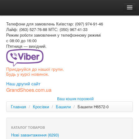
Головна
Телефони для замовлень
Київстар: (097) 974-91-46
Доставка и оплата
Лайф: (063) 527-76-88
МТС: (050) 967-41-33
Режим роботи
замовлення у телефонному режимі
Как заказать
с 08:00 до 16:00
П'ятниця — вихідний.
Контакти
Таблиця розмірів
Приєднуйся до нашої групи.
Вхід для покупця
Будь у курсі новинок.
УКР
Наш другий сайт
GrandShoes.com.ua
УКР
Ваш кошик порожній
РОС
Главная
/
Кросівки
/
Башили
/
Башили H6572-0
КАТАЛОГ ТОВАРОВ
Нові завантаження (6293)