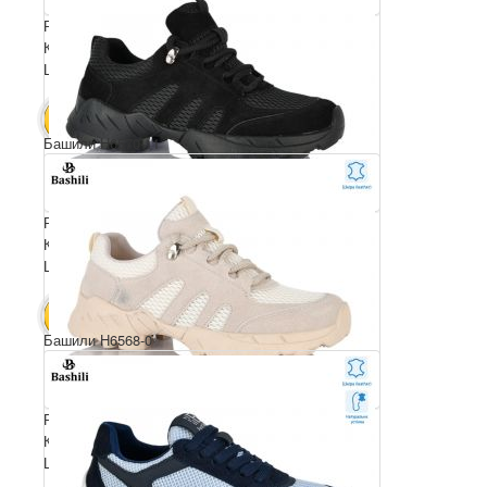
Розмірний ряд: 36-41
Комплектація ящика: 8
Ціна за пару: 25 $
200 $
В КОШИК
Башили H6570-11
Розмірний ряд: 36-41
Комплектація ящика: 8
Ціна за пару: 25 $
200 $
В КОШИК
Башили H6568-0
Розмірний ряд: 36-41
Комплектація ящика: 8
Ціна за пару: 25 $