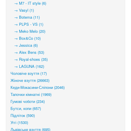
→ M7 - IT style (6)
→ Vasyl (1)
→ Botema (11)
→ PLPS - VS (1)
→ Meko Melo (20)
→ Box&Co (10)
→ Jessica (6)
→ Alex Bens (53)
→ Royal-shoes (35)
→ LAGUNA (162)
Чоловіче взуття (17)
Жіноче взуття (26663)
Кеди-Мокасини-Сліпони (2046)
Тапочки кімнатні (1969)
Гумові чоботи (234)
Бутси, копи (657)
Підліток (590)
Уггі (1530)
Львівське взуття (695)