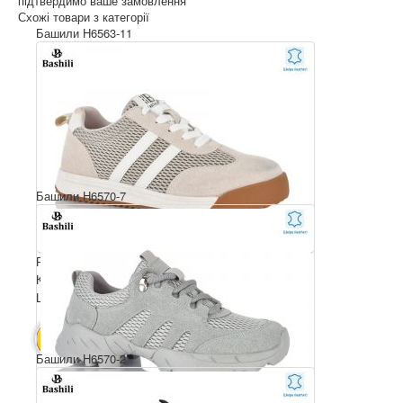
підтвердимо ваше замовлення
Схожі товари з категорії
Башили H6563-11
Башили H6570-7
Розмірний ряд: 36-41
Комплектація ящика: 8
Ціна за пару: 25 $
200 $
В КОШИК
Башили H6570-2