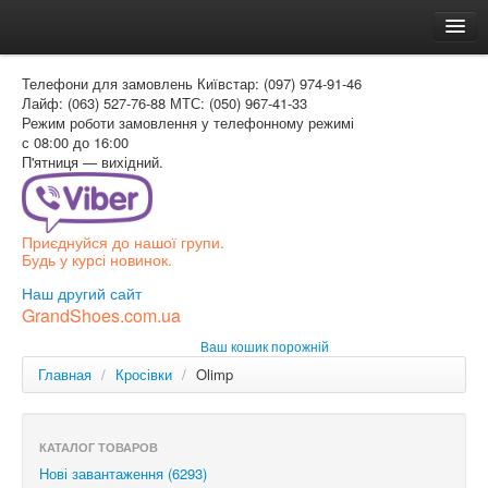
Головна
Телефони для замовлень
Київстар: (097) 974-91-46
Доставка и оплата
Лайф: (063) 527-76-88
МТС: (050) 967-41-33
Режим роботи
замовлення у телефонному режимі
Как заказать
с 08:00 до 16:00
П'ятниця — вихідний.
Контакти
Таблиця розмірів
Приєднуйся до нашої групи.
Вхід для покупця
Будь у курсі новинок.
УКР
Наш другий сайт
GrandShoes.com.ua
УКР
Ваш кошик порожній
РОС
Главная
/
Кросівки
/
Olimp
КАТАЛОГ ТОВАРОВ
Нові завантаження (6293)