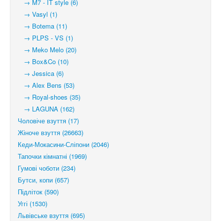
→ M7 - IT style (6)
→ Vasyl (1)
→ Botema (11)
→ PLPS - VS (1)
→ Meko Melo (20)
→ Box&Co (10)
→ Jessica (6)
→ Alex Bens (53)
→ Royal-shoes (35)
→ LAGUNA (162)
Чоловіче взуття (17)
Жіноче взуття (26663)
Кеди-Мокасини-Сліпони (2046)
Тапочки кімнатні (1969)
Гумові чоботи (234)
Бутси, копи (657)
Підліток (590)
Уггі (1530)
Львівське взуття (695)