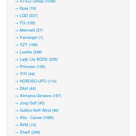
→ STILLI Group (1338)
→ Крок (19)
→ LQD (337)
→ FG (105)
→ Mermaid (27)
→ Kamengsi (1)
→ YZY (189)
→ Loretta (348)
→ Lady Lily-BDDS (205)
→ Princess (135)
→ YiYi (44)
→ HOROSO-UFO (114)
→ Ditof (44)
→ Alimama-Girnaive (187)
→ Jong Golf (40)
→ Gukkcr-Soft Wind (46)
→ Xifa - Canoe (1085)
→ AVM (13)
→ Sharif (249)