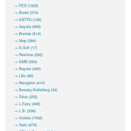
→ FED (1222)
→ Boteli (374)
→ KATYO (129)
→ Sayota (609)
→ Bonote (614)
→ Мир (384)
→ S.Sofi (17)
→ Restime (292)
→ KMB (554)
→ Bayota (405)
→ Lilin (80)
→ Navigator (414)
→ Bessky-Kellaifeng (34)
→ Situo (255)
→ L.Fairy (488)
→ L.B. (336)
→ Violeta (1092)
→ Swin (678)