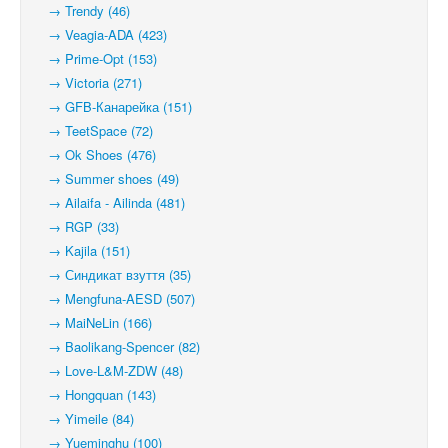
→ Trendy (46)
→ Veagia-ADA (423)
→ Prime-Opt (153)
→ Victoria (271)
→ GFB-Канарейка (151)
→ TeetSpace (72)
→ Ok Shoes (476)
→ Summer shoes (49)
→ Ailaifa - Ailinda (481)
→ RGP (33)
→ Kajila (151)
→ Синдикат взуття (35)
→ Mengfuna-AESD (507)
→ MaiNeLin (166)
→ Baolikang-Spencer (82)
→ Love-L&M-ZDW (48)
→ Hongquan (143)
→ Yimeile (84)
→ Yueminghu (100)