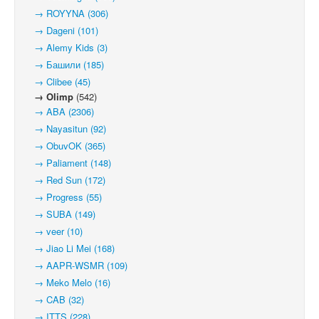
→ ROYYNA (306)
→ Dageni (101)
→ Alemy Kids (3)
→ Башили (185)
→ Clibee (45)
→ Olimp
(542)
→ ABA (2306)
→ Nayasitun (92)
→ ObuvOK (365)
→ Paliament (148)
→ Red Sun (172)
→ Progress (55)
→ SUBA (149)
→ veer (10)
→ Jiao Li Mei (168)
→ AAPR-WSMR (109)
→ Meko Melo (16)
→ CAB (32)
→ ITTS (228)