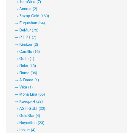
→ TomWins (7)
→ Acorus (2)
→ Захар-Gold (163)
→ Fuguishan (64)
→ DeMur (73)
→ PT PT (7)
→ Kindzer (2)
→ Camille (16)
→ Gofin (1)
→ Roks (13)
→ Rama (96)
→ A.Dama (1)
→ Vika (1)
→ Mona Lisa (65)
→ КалориЯ (23)
→ ASHIGULI (32)
→ GoldStar (4)
→ Nayasitun (23)
→ Inblue (4)