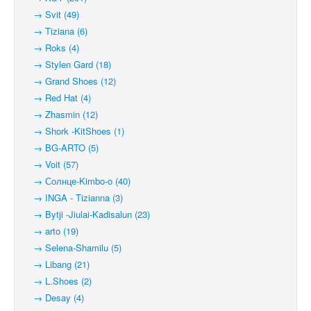
→ Svit (49)
→ Tiziana (6)
→ Roks (4)
→ Stylen Gard (18)
→ Grand Shoes (12)
→ Red Hat (4)
→ Zhasmin (12)
→ Shork -KitShoes (1)
→ BG-ARTO (5)
→ Voit (57)
→ Солнце-Kimbo-o (40)
→ INGA - Tizianna (3)
→ Bytji -Jiulai-Kadisalun (23)
→ arto (19)
→ Selena-Shamilu (5)
→ Libang (21)
→ L.Shoes (2)
→ Desay (4)