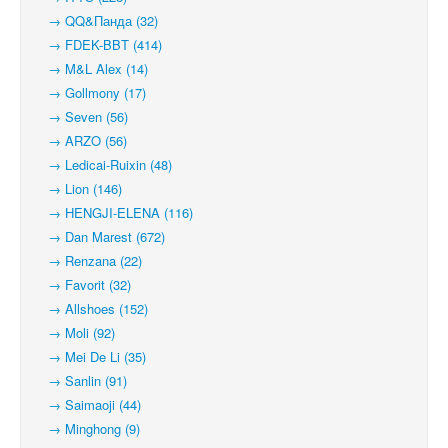
→ QQ&Панда (32)
→ FDEK-BBT (414)
→ M&L Alex (14)
→ Gollmony (17)
→ Seven (56)
→ ARZO (56)
→ Ledicai-Ruixin (48)
→ Lion (146)
→ HENGJI-ELENA (116)
→ Dan Marest (672)
→ Renzana (22)
→ Favorit (32)
→ Allshoes (152)
→ Moli (92)
→ Mei De Li (35)
→ Sanlin (91)
→ Saimaoji (44)
→ Minghong (9)