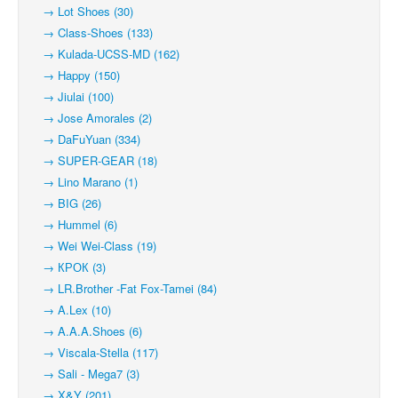
→ Lot Shoes (30)
→ Class-Shoes (133)
→ Kulada-UCSS-MD (162)
→ Happy (150)
→ Jiulai (100)
→ Jose Amorales (2)
→ DaFuYuan (334)
→ SUPER-GEAR (18)
→ Lino Marano (1)
→ BIG (26)
→ Hummel (6)
→ Wei Wei-Class (19)
→ КРОК (3)
→ LR.Brother -Fat Fox-Tamei (84)
→ A.Lex (10)
→ A.A.A.Shoes (6)
→ Viscala-Stella (117)
→ Sali - Mega7 (3)
→ X&Y (201)