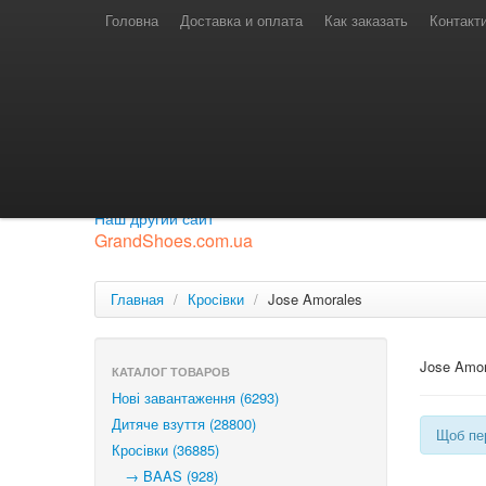
Телефони для замовлень
Київстар: (097) 974-91-46
Головна
Доставка и оплата
Как заказать
Контакт
Лайф: (063) 527-76-88
МТС: (050) 967-41-33
Режим роботи
замовлення у телефонному режимі
с 08:00 до 16:00
П'ятниця — вихідний.
Приєднуйся до нашої групи.
Будь у курсі новинок.
Наш другий сайт
GrandShoes.com.ua
Главная
/
Кросівки
/
Jose Amorales
Jose Amor
КАТАЛОГ ТОВАРОВ
Нові завантаження (6293)
Дитяче взуття (28800)
Щоб пер
Кросівки (36885)
→ BAAS (928)