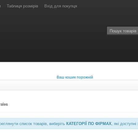
и
Таблиця розмірів
Вхід для покупця
Ваш кошик порожній
ales
еглянути список товарів, виберіть
КАТЕГОРІЇ ПО ФІРМАХ
, які доступ