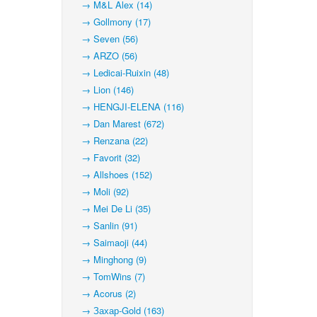
→ M&L Alex (14)
→ Gollmony (17)
→ Seven (56)
→ ARZO (56)
→ Ledicai-Ruixin (48)
→ Lion (146)
→ HENGJI-ELENA (116)
→ Dan Marest (672)
→ Renzana (22)
→ Favorit (32)
→ Allshoes (152)
→ Moli (92)
→ Mei De Li (35)
→ Sanlin (91)
→ Saimaoji (44)
→ Minghong (9)
→ TomWins (7)
→ Acorus (2)
→ Захар-Gold (163)