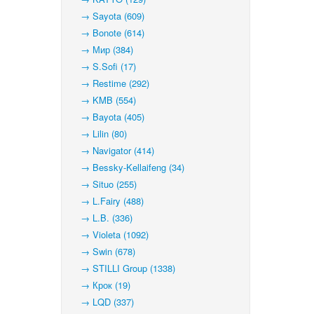
→ Sayota (609)
→ Bonote (614)
→ Мир (384)
→ S.Sofi (17)
→ Restime (292)
→ KMB (554)
→ Bayota (405)
→ Lilin (80)
→ Navigator (414)
→ Bessky-Kellaifeng (34)
→ Situo (255)
→ L.Fairy (488)
→ L.B. (336)
→ Violeta (1092)
→ Swin (678)
→ STILLI Group (1338)
→ Крок (19)
→ LQD (337)