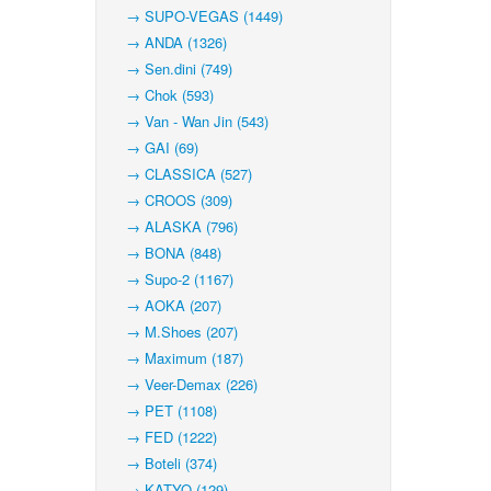
→ SUPO-VEGAS (1449)
→ ANDA (1326)
→ Sen.dini (749)
→ Chok (593)
→ Van - Wan Jin (543)
→ GAI (69)
→ CLASSICA (527)
→ CROOS (309)
→ ALASKA (796)
→ BONA (848)
→ Supo-2 (1167)
→ AOKA (207)
→ M.Shoes (207)
→ Maximum (187)
→ Veer-Demax (226)
→ PET (1108)
→ FED (1222)
→ Boteli (374)
→ KATYO (129)