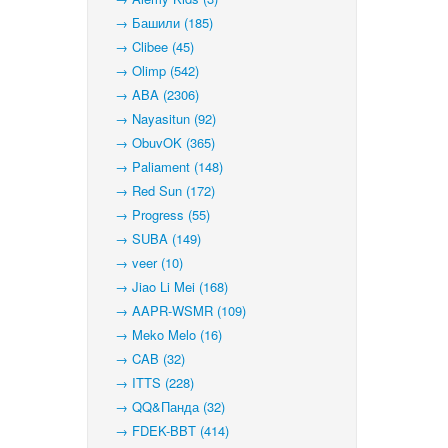
→ Башили (185)
→ Clibee (45)
→ Olimp (542)
→ ABA (2306)
→ Nayasitun (92)
→ ObuvOK (365)
→ Paliament (148)
→ Red Sun (172)
→ Progress (55)
→ SUBA (149)
→ veer (10)
→ Jiao Li Mei (168)
→ AAPR-WSMR (109)
→ Meko Melo (16)
→ CAB (32)
→ ITTS (228)
→ QQ&Панда (32)
→ FDEK-BBT (414)