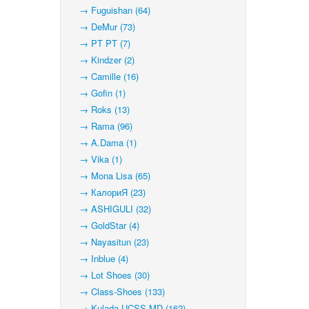
→ Fuguishan (64)
→ DeMur (73)
→ PT PT (7)
→ Kindzer (2)
→ Camille (16)
→ Gofin (1)
→ Roks (13)
→ Rama (96)
→ A.Dama (1)
→ Vika (1)
→ Mona Lisa (65)
→ КалориЯ (23)
→ ASHIGULI (32)
→ GoldStar (4)
→ Nayasitun (23)
→ Inblue (4)
→ Lot Shoes (30)
→ Class-Shoes (133)
→ Kulada-UCSS-MD (162)