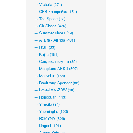
→ Victoria (271)
→ GFB-Канарейка (151)
→ TeetSpace (72)
→ Ok Shoes (476)
→ Summer shoes (49)
→ Ailaifa - Ailinda (481)
→ RGP (33)
→ Kajila (151)
→ Синдикат взуття (35)
→ Mengfuna-AESD (507)
→ MaiNeLin (166)
→ Baolikang-Spencer (82)
→ Love-L&M-ZDW (48)
→ Hongquan (143)
→ Yimeile (84)
→ Yueminghu (100)
→ ROYYNA (306)
→ Dageni (101)
→ Alemy Kids (3)