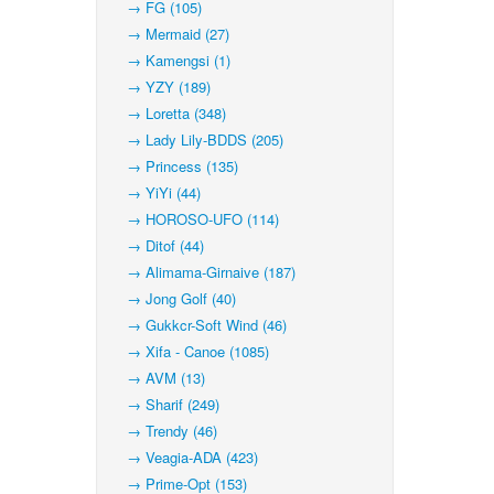
→ FG (105)
→ Mermaid (27)
→ Kamengsi (1)
→ YZY (189)
→ Loretta (348)
→ Lady Lily-BDDS (205)
→ Princess (135)
→ YiYi (44)
→ HOROSO-UFO (114)
→ Ditof (44)
→ Alimama-Girnaive (187)
→ Jong Golf (40)
→ Gukkcr-Soft Wind (46)
→ Xifa - Canoe (1085)
→ AVM (13)
→ Sharif (249)
→ Trendy (46)
→ Veagia-ADA (423)
→ Prime-Opt (153)