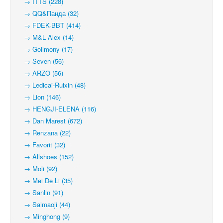
→ ITTS (228)
→ QQ&Панда (32)
→ FDEK-BBT (414)
→ M&L Alex (14)
→ Gollmony (17)
→ Seven (56)
→ ARZO (56)
→ Ledicai-Ruixin (48)
→ Lion (146)
→ HENGJI-ELENA (116)
→ Dan Marest (672)
→ Renzana (22)
→ Favorit (32)
→ Allshoes (152)
→ Moli (92)
→ Mei De Li (35)
→ Sanlin (91)
→ Saimaoji (44)
→ Minghong (9)