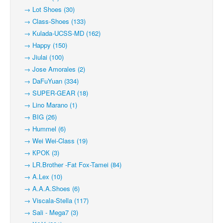
→ Lot Shoes (30)
→ Class-Shoes (133)
→ Kulada-UCSS-MD (162)
→ Happy (150)
→ Jiulai (100)
→ Jose Amorales (2)
→ DaFuYuan (334)
→ SUPER-GEAR (18)
→ Lino Marano (1)
→ BIG (26)
→ Hummel (6)
→ Wei Wei-Class (19)
→ КРОК (3)
→ LR.Brother -Fat Fox-Tamei (84)
→ A.Lex (10)
→ A.A.A.Shoes (6)
→ Viscala-Stella (117)
→ Sali - Mega7 (3)