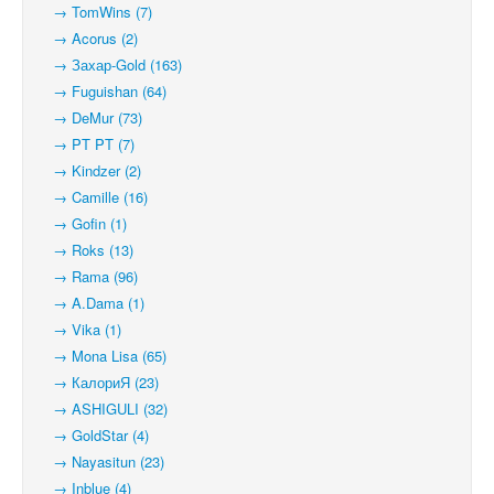
→ TomWins (7)
→ Acorus (2)
→ Захар-Gold (163)
→ Fuguishan (64)
→ DeMur (73)
→ PT PT (7)
→ Kindzer (2)
→ Camille (16)
→ Gofin (1)
→ Roks (13)
→ Rama (96)
→ A.Dama (1)
→ Vika (1)
→ Mona Lisa (65)
→ КалориЯ (23)
→ ASHIGULI (32)
→ GoldStar (4)
→ Nayasitun (23)
→ Inblue (4)