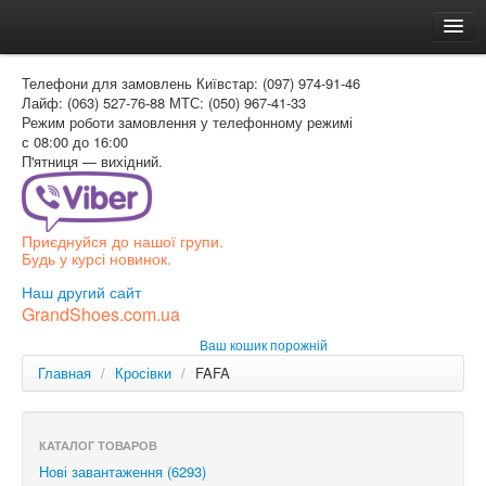
Головна
Телефони для замовлень
Київстар: (097) 974-91-46
Доставка и оплата
Лайф: (063) 527-76-88
МТС: (050) 967-41-33
Режим роботи
замовлення у телефонному режимі
Как заказать
с 08:00 до 16:00
П'ятниця — вихідний.
Контакти
Таблиця розмірів
Приєднуйся до нашої групи.
Вхід для покупця
Будь у курсі новинок.
УКР
Наш другий сайт
GrandShoes.com.ua
УКР
Ваш кошик порожній
РОС
Главная
/
Кросівки
/
FAFA
КАТАЛОГ ТОВАРОВ
Нові завантаження (6293)