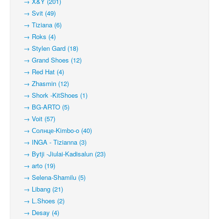
→ X&Y (201)
→ Svit (49)
→ Tiziana (6)
→ Roks (4)
→ Stylen Gard (18)
→ Grand Shoes (12)
→ Red Hat (4)
→ Zhasmin (12)
→ Shork -KitShoes (1)
→ BG-ARTO (5)
→ Voit (57)
→ Солнце-Kimbo-o (40)
→ INGA - Tizianna (3)
→ Bytji -Jiulai-Kadisalun (23)
→ arto (19)
→ Selena-Shamilu (5)
→ Libang (21)
→ L.Shoes (2)
→ Desay (4)