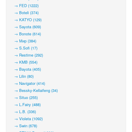
→ FED (1222)
→ Boteli (374)
→ KATYO (129)
→ Sayota (609)
→ Bonote (614)
→ Мир (384)
→ S.Sofi (17)
→ Restime (292)
→ KMB (554)
→ Bayota (405)
→ Lilin (80)
→ Navigator (414)
→ Bessky-Kellaifeng (34)
→ Situo (255)
→ L.Fairy (488)
→ L.B. (336)
→ Violeta (1092)
→ Swin (678)