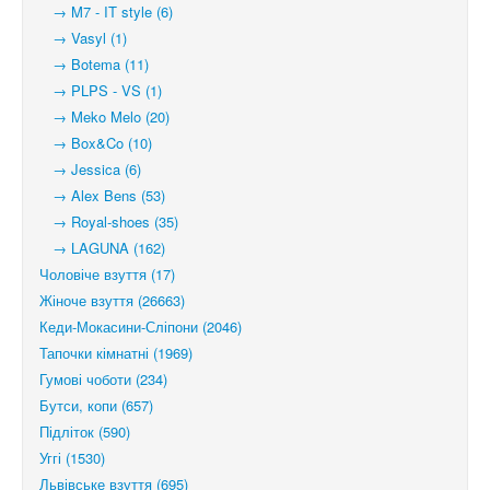
→ M7 - IT style (6)
→ Vasyl (1)
→ Botema (11)
→ PLPS - VS (1)
→ Meko Melo (20)
→ Box&Co (10)
→ Jessica (6)
→ Alex Bens (53)
→ Royal-shoes (35)
→ LAGUNA (162)
Чоловіче взуття (17)
Жіноче взуття (26663)
Кеди-Мокасини-Сліпони (2046)
Тапочки кімнатні (1969)
Гумові чоботи (234)
Бутси, копи (657)
Підліток (590)
Уггі (1530)
Львівське взуття (695)