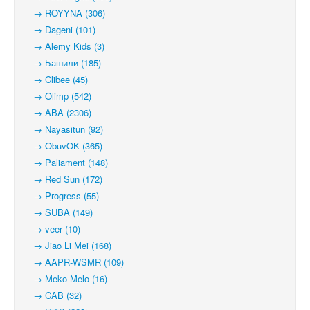
→ ROYYNA (306)
→ Dageni (101)
→ Alemy Kids (3)
→ Башили (185)
→ Clibee (45)
→ Olimp (542)
→ ABA (2306)
→ Nayasitun (92)
→ ObuvOK (365)
→ Paliament (148)
→ Red Sun (172)
→ Progress (55)
→ SUBA (149)
→ veer (10)
→ Jiao Li Mei (168)
→ AAPR-WSMR (109)
→ Meko Melo (16)
→ CAB (32)