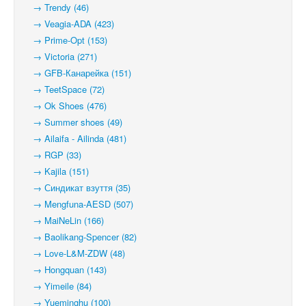
→ Trendy (46)
→ Veagia-ADA (423)
→ Prime-Opt (153)
→ Victoria (271)
→ GFB-Канарейка (151)
→ TeetSpace (72)
→ Ok Shoes (476)
→ Summer shoes (49)
→ Ailaifa - Ailinda (481)
→ RGP (33)
→ Kajila (151)
→ Синдикат взуття (35)
→ Mengfuna-AESD (507)
→ MaiNeLin (166)
→ Baolikang-Spencer (82)
→ Love-L&M-ZDW (48)
→ Hongquan (143)
→ Yimeile (84)
→ Yueminghu (100)