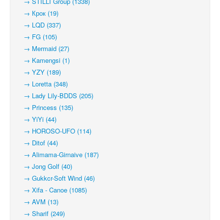
→ STILLI Group (1338)
→ Крок (19)
→ LQD (337)
→ FG (105)
→ Mermaid (27)
→ Kamengsi (1)
→ YZY (189)
→ Loretta (348)
→ Lady Lily-BDDS (205)
→ Princess (135)
→ YiYi (44)
→ HOROSO-UFO (114)
→ Ditof (44)
→ Alimama-Girnaive (187)
→ Jong Golf (40)
→ Gukkcr-Soft Wind (46)
→ Xifa - Canoe (1085)
→ AVM (13)
→ Sharif (249)