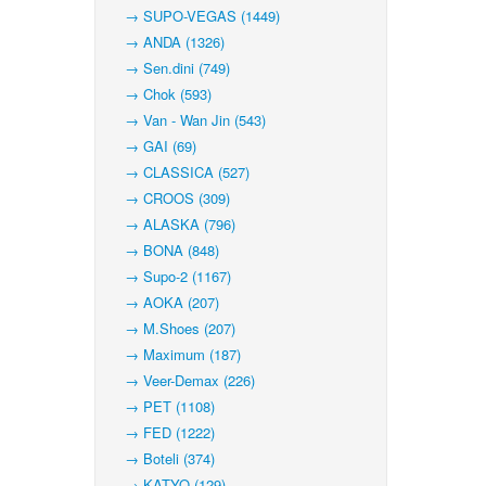
→ SUPO-VEGAS (1449)
→ ANDA (1326)
→ Sen.dini (749)
→ Chok (593)
→ Van - Wan Jin (543)
→ GAI (69)
→ CLASSICA (527)
→ CROOS (309)
→ ALASKA (796)
→ BONA (848)
→ Supo-2 (1167)
→ AOKA (207)
→ M.Shoes (207)
→ Maximum (187)
→ Veer-Demax (226)
→ PET (1108)
→ FED (1222)
→ Boteli (374)
→ KATYO (129)