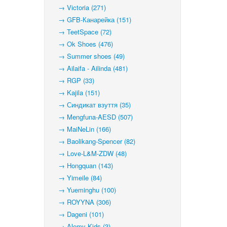
→ Victoria (271)
→ GFB-Канарейка (151)
→ TeetSpace (72)
→ Ok Shoes (476)
→ Summer shoes (49)
→ Ailaifa - Ailinda (481)
→ RGP (33)
→ Kajila (151)
→ Синдикат взуття (35)
→ Mengfuna-AESD (507)
→ MaiNeLin (166)
→ Baolikang-Spencer (82)
→ Love-L&M-ZDW (48)
→ Hongquan (143)
→ Yimeile (84)
→ Yueminghu (100)
→ ROYYNA (306)
→ Dageni (101)
→ Alemy Kids (3)