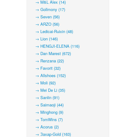
→ M&L Alex (14)
→ Gollmony (17)
→ Seven (56)
→ ARZO (56)
→ Ledicai-Ruixin (48)
→ Lion (146)
→ HENGJI-ELENA (116)
→ Dan Marest (672)
→ Renzana (22)
→ Favorit (32)
→ Allshoes (152)
→ Moli (92)
→ Mei De Li (35)
→ Sanlin (91)
→ Saimaoji (44)
→ Minghong (9)
→ TomWins (7)
→ Acorus (2)
→ Захар-Gold (163)