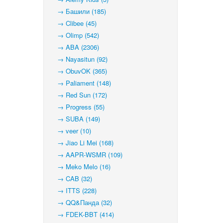
→ Башили (185)
→ Clibee (45)
→ Olimp (542)
→ ABA (2306)
→ Nayasitun (92)
→ ObuvOK (365)
→ Paliament (148)
→ Red Sun (172)
→ Progress (55)
→ SUBA (149)
→ veer (10)
→ Jiao Li Mei (168)
→ AAPR-WSMR (109)
→ Meko Melo (16)
→ CAB (32)
→ ITTS (228)
→ QQ&Панда (32)
→ FDEK-BBT (414)