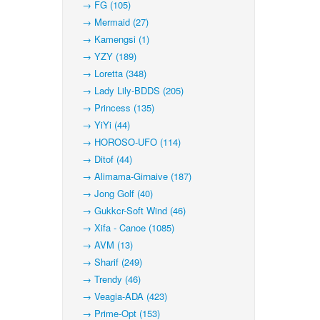
→ FG (105)
→ Mermaid (27)
→ Kamengsi (1)
→ YZY (189)
→ Loretta (348)
→ Lady Lily-BDDS (205)
→ Princess (135)
→ YiYi (44)
→ HOROSO-UFO (114)
→ Ditof (44)
→ Alimama-Girnaive (187)
→ Jong Golf (40)
→ Gukkcr-Soft Wind (46)
→ Xifa - Canoe (1085)
→ AVM (13)
→ Sharif (249)
→ Trendy (46)
→ Veagia-ADA (423)
→ Prime-Opt (153)