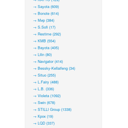
→ Sayota (609)
→ Bonote (614)
→ Мир (384)
→ S.Sofi (17)
→ Restime (292)
→ KMB (554)
→ Bayota (405)
→ Lilin (80)
→ Navigator (414)
→ Bessky-Kellaifeng (34)
→ Situo (255)
→ L.Fairy (488)
→ L.B. (336)
→ Violeta (1092)
→ Swin (678)
→ STILLI Group (1338)
→ Крок (19)
→ LQD (337)