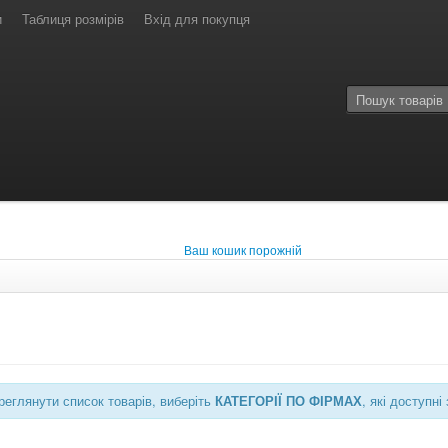
и
Таблиця розмірів
Вхід для покупця
Ваш кошик порожній
еглянути список товарів, виберіть
КАТЕГОРІЇ ПО ФІРМАХ
, які доступ