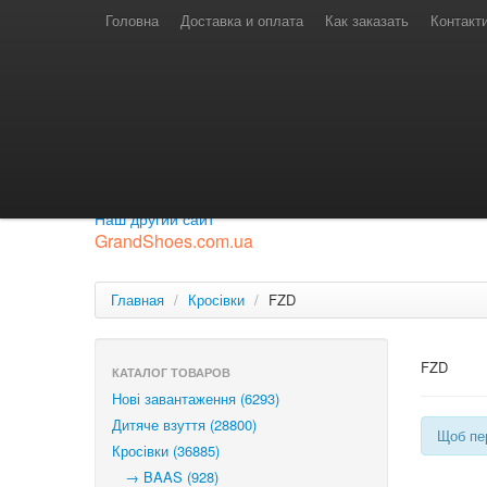
Телефони для замовлень
Київстар: (097) 974-91-46
Головна
Доставка и оплата
Как заказать
Контакт
Лайф: (063) 527-76-88
МТС: (050) 967-41-33
Режим роботи
замовлення у телефонному режимі
с 08:00 до 16:00
П'ятниця — вихідний.
Приєднуйся до нашої групи.
Будь у курсі новинок.
Наш другий сайт
GrandShoes.com.ua
Главная
/
Кросівки
/
FZD
FZD
КАТАЛОГ ТОВАРОВ
Нові завантаження (6293)
Дитяче взуття (28800)
Щоб пер
Кросівки (36885)
→ BAAS (928)