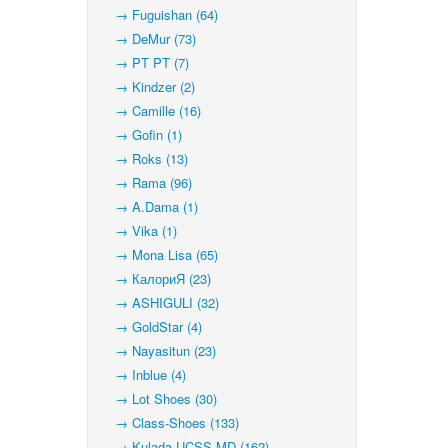
→ Fuguishan (64)
→ DeMur (73)
→ PT PT (7)
→ Kindzer (2)
→ Camille (16)
→ Gofin (1)
→ Roks (13)
→ Rama (96)
→ A.Dama (1)
→ Vika (1)
→ Mona Lisa (65)
→ КалориЯ (23)
→ ASHIGULI (32)
→ GoldStar (4)
→ Nayasitun (23)
→ Inblue (4)
→ Lot Shoes (30)
→ Class-Shoes (133)
→ Kulada-UCSS-MD (162)