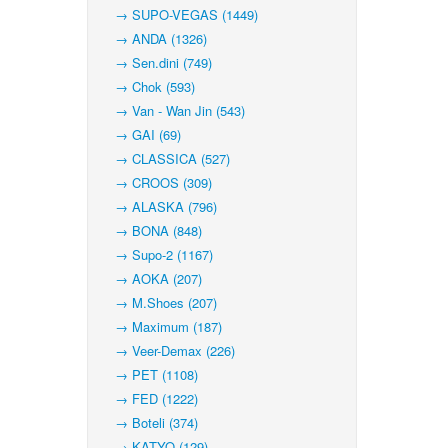
→ SUPO-VEGAS (1449)
→ ANDA (1326)
→ Sen.dini (749)
→ Chok (593)
→ Van - Wan Jin (543)
→ GAI (69)
→ CLASSICA (527)
→ CROOS (309)
→ ALASKA (796)
→ BONA (848)
→ Supo-2 (1167)
→ AOKA (207)
→ M.Shoes (207)
→ Maximum (187)
→ Veer-Demax (226)
→ PET (1108)
→ FED (1222)
→ Boteli (374)
→ KATYO (129)