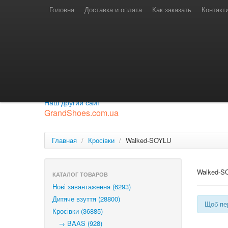
Телефони для замовлень
Київстар: (097) 974-91-46
Головна
Доставка и оплата
Как заказать
Контакт
Лайф: (063) 527-76-88
МТС: (050) 967-41-33
Режим роботи
замовлення у телефонному режимі
с 08:00 до 16:00
П'ятниця — вихідний.
Приєднуйся до нашої групи.
Будь у курсі новинок.
Наш другий сайт
GrandShoes.com.ua
Главная
/
Кросівки
/
Walked-SOYLU
Walked-S
КАТАЛОГ ТОВАРОВ
Нові завантаження (6293)
Дитяче взуття (28800)
Щоб пер
Кросівки (36885)
→ BAAS (928)