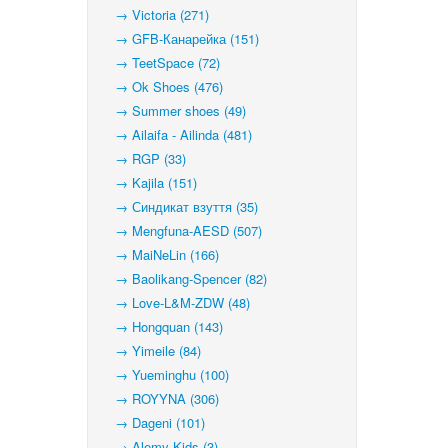
→ Victoria (271)
→ GFB-Канарейка (151)
→ TeetSpace (72)
→ Ok Shoes (476)
→ Summer shoes (49)
→ Ailaifa - Ailinda (481)
→ RGP (33)
→ Kajila (151)
→ Синдикат взуття (35)
→ Mengfuna-AESD (507)
→ MaiNeLin (166)
→ Baolikang-Spencer (82)
→ Love-L&M-ZDW (48)
→ Hongquan (143)
→ Yimeile (84)
→ Yueminghu (100)
→ ROYYNA (306)
→ Dageni (101)
→ Alemy Kids (3)