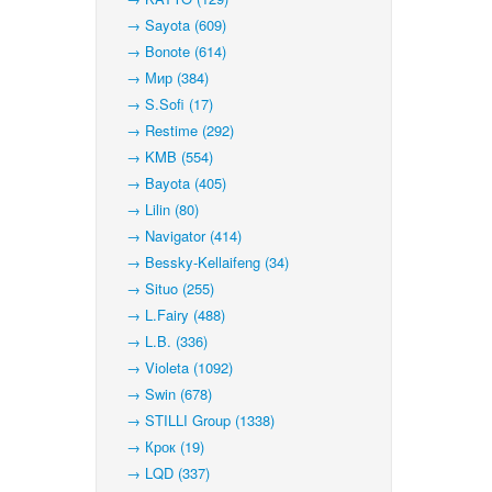
→ Sayota (609)
→ Bonote (614)
→ Мир (384)
→ S.Sofi (17)
→ Restime (292)
→ KMB (554)
→ Bayota (405)
→ Lilin (80)
→ Navigator (414)
→ Bessky-Kellaifeng (34)
→ Situo (255)
→ L.Fairy (488)
→ L.B. (336)
→ Violeta (1092)
→ Swin (678)
→ STILLI Group (1338)
→ Крок (19)
→ LQD (337)