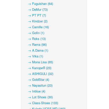
→ Fuguishan (64)
→ DeMur (73)
→ PT PT (7)
→ Kindzer (2)
→ Camille (16)
→ Gofin (1)
→ Roks (13)
→ Rama (96)
→ A.Dama (1)
→ Vika (1)
→ Mona Lisa (65)
→ КалориЯ (23)
→ ASHIGULI (32)
→ GoldStar (4)
→ Nayasitun (23)
→ Inblue (4)
→ Lot Shoes (30)
→ Class-Shoes (133)
→ Kulada-UCSS-MD (162)