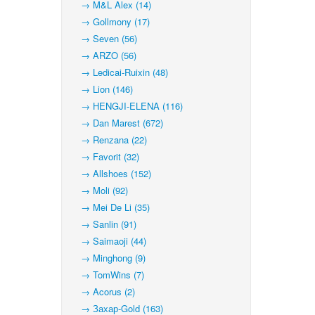
→ M&L Alex (14)
→ Gollmony (17)
→ Seven (56)
→ ARZO (56)
→ Ledicai-Ruixin (48)
→ Lion (146)
→ HENGJI-ELENA (116)
→ Dan Marest (672)
→ Renzana (22)
→ Favorit (32)
→ Allshoes (152)
→ Moli (92)
→ Mei De Li (35)
→ Sanlin (91)
→ Saimaoji (44)
→ Minghong (9)
→ TomWins (7)
→ Acorus (2)
→ Захар-Gold (163)