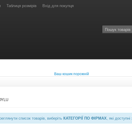
и
Таблиця розмірів
Вхід для покупця
Ваш кошик порожній
OYLU
еглянути список товарів, виберіть
КАТЕГОРІЇ ПО ФІРМАХ
, які доступ