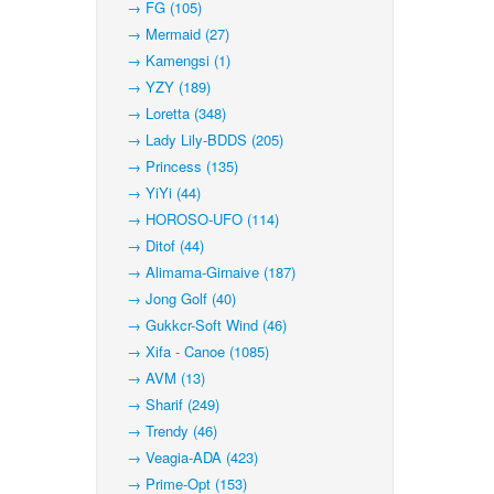
→ FG (105)
→ Mermaid (27)
→ Kamengsi (1)
→ YZY (189)
→ Loretta (348)
→ Lady Lily-BDDS (205)
→ Princess (135)
→ YiYi (44)
→ HOROSO-UFO (114)
→ Ditof (44)
→ Alimama-Girnaive (187)
→ Jong Golf (40)
→ Gukkcr-Soft Wind (46)
→ Xifa - Canoe (1085)
→ AVM (13)
→ Sharif (249)
→ Trendy (46)
→ Veagia-ADA (423)
→ Prime-Opt (153)