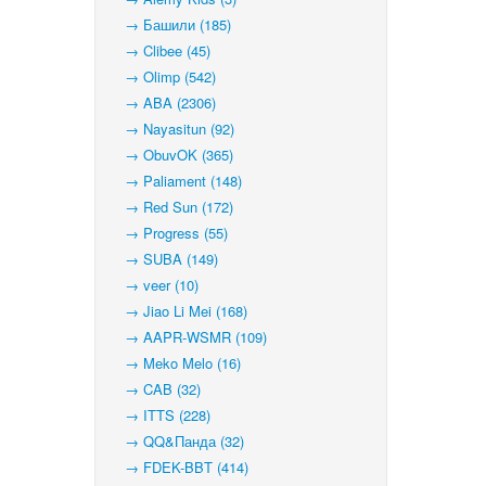
→ Башили (185)
→ Clibee (45)
→ Olimp (542)
→ ABA (2306)
→ Nayasitun (92)
→ ObuvOK (365)
→ Paliament (148)
→ Red Sun (172)
→ Progress (55)
→ SUBA (149)
→ veer (10)
→ Jiao Li Mei (168)
→ AAPR-WSMR (109)
→ Meko Melo (16)
→ CAB (32)
→ ITTS (228)
→ QQ&Панда (32)
→ FDEK-BBT (414)