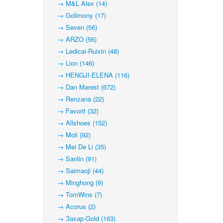
→ M&L Alex (14)
→ Gollmony (17)
→ Seven (56)
→ ARZO (56)
→ Ledicai-Ruixin (48)
→ Lion (146)
→ HENGJI-ELENA (116)
→ Dan Marest (672)
→ Renzana (22)
→ Favorit (32)
→ Allshoes (152)
→ Moli (92)
→ Mei De Li (35)
→ Sanlin (91)
→ Saimaoji (44)
→ Minghong (9)
→ TomWins (7)
→ Acorus (2)
→ Захар-Gold (163)