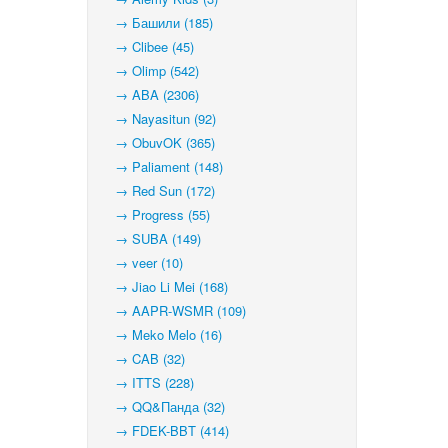
→ Башили (185)
→ Clibee (45)
→ Olimp (542)
→ ABA (2306)
→ Nayasitun (92)
→ ObuvOK (365)
→ Paliament (148)
→ Red Sun (172)
→ Progress (55)
→ SUBA (149)
→ veer (10)
→ Jiao Li Mei (168)
→ AAPR-WSMR (109)
→ Meko Melo (16)
→ CAB (32)
→ ITTS (228)
→ QQ&Панда (32)
→ FDEK-BBT (414)