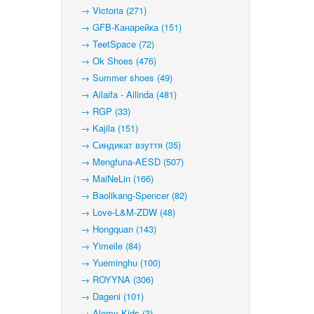
→ Victoria (271)
→ GFB-Канарейка (151)
→ TeetSpace (72)
→ Ok Shoes (476)
→ Summer shoes (49)
→ Ailaifa - Ailinda (481)
→ RGP (33)
→ Kajila (151)
→ Синдикат взуття (35)
→ Mengfuna-AESD (507)
→ MaiNeLin (166)
→ Baolikang-Spencer (82)
→ Love-L&M-ZDW (48)
→ Hongquan (143)
→ Yimeile (84)
→ Yueminghu (100)
→ ROYYNA (306)
→ Dageni (101)
→ Alemy Kids (3)