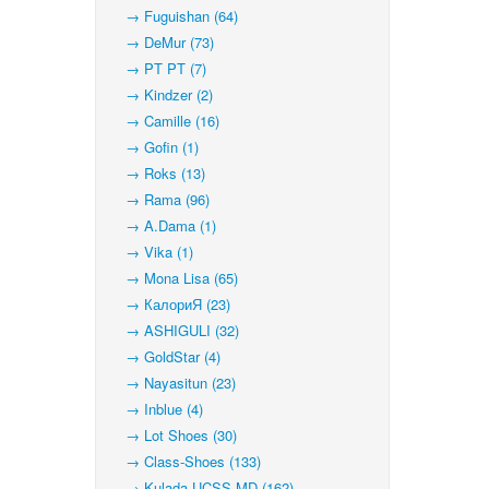
→ Fuguishan (64)
→ DeMur (73)
→ PT PT (7)
→ Kindzer (2)
→ Camille (16)
→ Gofin (1)
→ Roks (13)
→ Rama (96)
→ A.Dama (1)
→ Vika (1)
→ Mona Lisa (65)
→ КалориЯ (23)
→ ASHIGULI (32)
→ GoldStar (4)
→ Nayasitun (23)
→ Inblue (4)
→ Lot Shoes (30)
→ Class-Shoes (133)
→ Kulada-UCSS-MD (162)