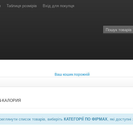
и
Таблиця розмірів
Вхід для покупця
Ваш кошик порожній
N-КАЛОРИЯ
еглянути список товарів, виберіть
КАТЕГОРІЇ ПО ФІРМАХ
, які доступ