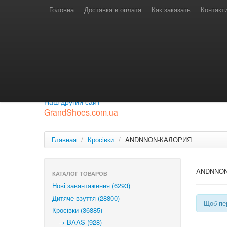
Телефони для замовлень
Київстар: (097) 974-91-46
Головна
Доставка и оплата
Как заказать
Контакт
Лайф: (063) 527-76-88
МТС: (050) 967-41-33
Режим роботи
замовлення у телефонному режимі
с 08:00 до 16:00
П'ятниця — вихідний.
Приєднуйся до нашої групи.
Будь у курсі новинок.
Наш другий сайт
GrandShoes.com.ua
Главная
/
Кросівки
/
ANDNNON-КАЛОРИЯ
ANDNNO
КАТАЛОГ ТОВАРОВ
Нові завантаження (6293)
Дитяче взуття (28800)
Щоб пер
Кросівки (36885)
→ BAAS (928)