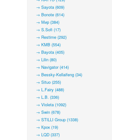
→ Sayota (609)
→ Bonote (614)
→ Мир (384)
→ S.Sofi (17)
→ Restime (292)
→ KMB (554)
→ Bayota (405)
→ Lilin (80)
→ Navigator (414)
→ Bessky-Kellaifeng (34)
→ Situo (255)
→ L.Fairy (488)
→ L.B. (336)
→ Violeta (1092)
→ Swin (678)
→ STILLI Group (1338)
→ Крок (19)
→ LQD (337)