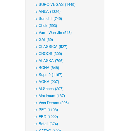
→ SUPO-VEGAS (1449)
→ ANDA (1326)
→ Sen.dini (749)
→ Chok (593)
→ Van - Wan Jin (543)
→ GAI (69)
→ CLASSICA (527)
→ CROOS (309)
→ ALASKA (796)
→ BONA (848)
→ Supo-2 (1167)
→ AOKA (207)
→ M.Shoes (207)
→ Maximum (187)
→ Veer-Demax (226)
→ PET (1108)
→ FED (1222)
→ Boteli (374)
→ KATYO (129)