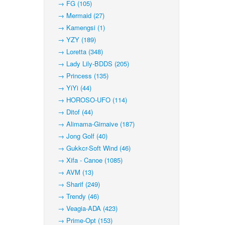
→ FG (105)
→ Mermaid (27)
→ Kamengsi (1)
→ YZY (189)
→ Loretta (348)
→ Lady Lily-BDDS (205)
→ Princess (135)
→ YiYi (44)
→ HOROSO-UFO (114)
→ Ditof (44)
→ Alimama-Girnaive (187)
→ Jong Golf (40)
→ Gukkcr-Soft Wind (46)
→ Xifa - Canoe (1085)
→ AVM (13)
→ Sharif (249)
→ Trendy (46)
→ Veagia-ADA (423)
→ Prime-Opt (153)