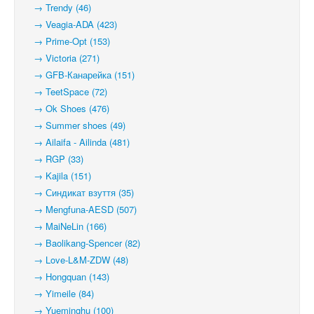
→ Trendy (46)
→ Veagia-ADA (423)
→ Prime-Opt (153)
→ Victoria (271)
→ GFB-Канарейка (151)
→ TeetSpace (72)
→ Ok Shoes (476)
→ Summer shoes (49)
→ Ailaifa - Ailinda (481)
→ RGP (33)
→ Kajila (151)
→ Синдикат взуття (35)
→ Mengfuna-AESD (507)
→ MaiNeLin (166)
→ Baolikang-Spencer (82)
→ Love-L&M-ZDW (48)
→ Hongquan (143)
→ Yimeile (84)
→ Yueminghu (100)