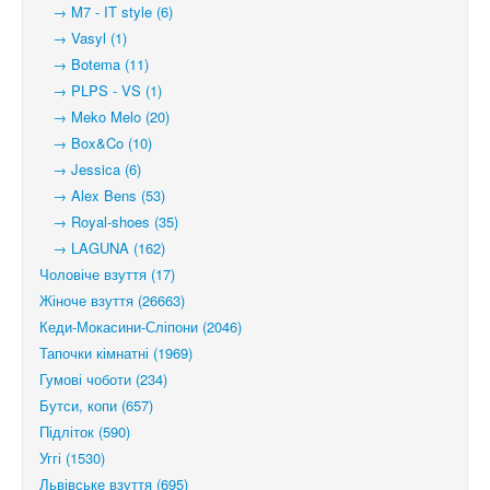
→ M7 - IT style (6)
→ Vasyl (1)
→ Botema (11)
→ PLPS - VS (1)
→ Meko Melo (20)
→ Box&Co (10)
→ Jessica (6)
→ Alex Bens (53)
→ Royal-shoes (35)
→ LAGUNA (162)
Чоловіче взуття (17)
Жіноче взуття (26663)
Кеди-Мокасини-Сліпони (2046)
Тапочки кімнатні (1969)
Гумові чоботи (234)
Бутси, копи (657)
Підліток (590)
Уггі (1530)
Львівське взуття (695)