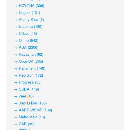
→ ROYYNA (306)
→ Dageni (101)
→ Alemy Kids (3)
→ Башили (185)
→ Clibee (45)
→ Olimp (542)
→ ABA (2306)
→ Nayasitun (92)
→ ObuvOK (365)
→ Paliament (148)
→ Red Sun (172)
→ Progress (55)
→ SUBA (149)
→ veer (10)
→ Jiao Li Mei (168)
→ AAPR-WSMR (109)
→ Meko Melo (16)
→ CAB (32)