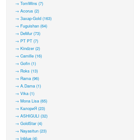
→ TomWins (7)
→ Acorus (2)
→ Захар-Gold (163)
→ Fuguishan (64)
→ DeMur (73)
→ PT PT (7)
→ Kindzer (2)
→ Camille (16)
→ Gofin (1)
→ Roks (13)
→ Rama (96)
→ A.Dama (1)
→ Vika (1)
→ Mona Lisa (65)
→ КалориЯ (23)
→ ASHIGULI (32)
→ GoldStar (4)
→ Nayasitun (23)
→ Inblue (4)