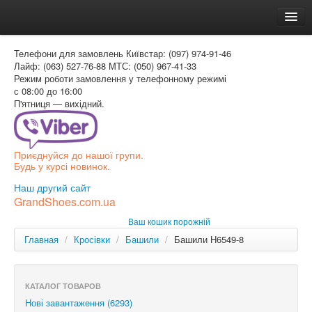
Головна
Телефони для замовлень
Київстар: (097) 974-91-46
Доставка и оплата
Лайф: (063) 527-76-88
МТС: (050) 967-41-33
Режим роботи
замовлення у телефонному режимі
Как заказать
с 08:00 до 16:00
П'ятниця — вихідний.
Контакти
Таблиця розмірів
Приєднуйся до нашої групи.
Вхід для покупця
Будь у курсі новинок.
УКР
Наш другий сайт
GrandShoes.com.ua
УКР
Ваш кошик порожній
РОС
Главная
/
Кросівки
/
Башили
/
Башили H6549-8
КАТАЛОГ ТОВАРОВ
Нові завантаження (6293)