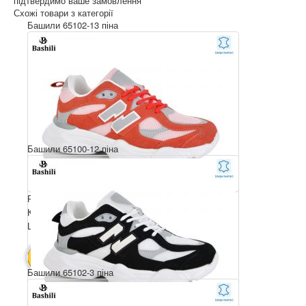
підтвердимо ваше замовлення
Схожі товари з категорії
Башили 65102-13 піна
Башили 65100-12 піна
Розмірний ряд: 36-41
Комплектація ящика: 8
Ціна за пару: 790 грн.
6320 грн.
В КОШИК
Башили 65102-3 піна