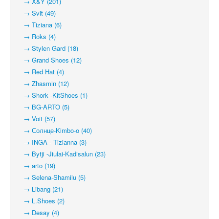
→ X&Y (201)
→ Svit (49)
→ Tiziana (6)
→ Roks (4)
→ Stylen Gard (18)
→ Grand Shoes (12)
→ Red Hat (4)
→ Zhasmin (12)
→ Shork -KitShoes (1)
→ BG-ARTO (5)
→ Voit (57)
→ Солнце-Kimbo-o (40)
→ INGA - Tizianna (3)
→ Bytji -Jiulai-Kadisalun (23)
→ arto (19)
→ Selena-Shamilu (5)
→ Libang (21)
→ L.Shoes (2)
→ Desay (4)