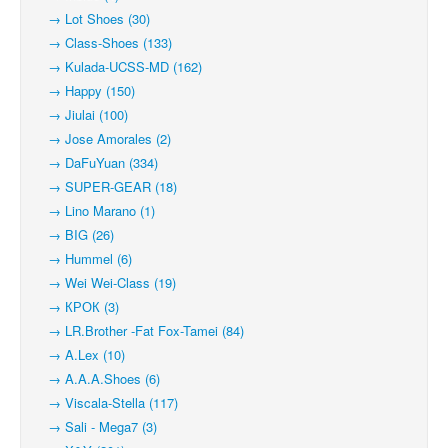
→ Lot Shoes (30)
→ Class-Shoes (133)
→ Kulada-UCSS-MD (162)
→ Happy (150)
→ Jiulai (100)
→ Jose Amorales (2)
→ DaFuYuan (334)
→ SUPER-GEAR (18)
→ Lino Marano (1)
→ BIG (26)
→ Hummel (6)
→ Wei Wei-Class (19)
→ КРОК (3)
→ LR.Brother -Fat Fox-Tamei (84)
→ A.Lex (10)
→ A.A.A.Shoes (6)
→ Viscala-Stella (117)
→ Sali - Mega7 (3)