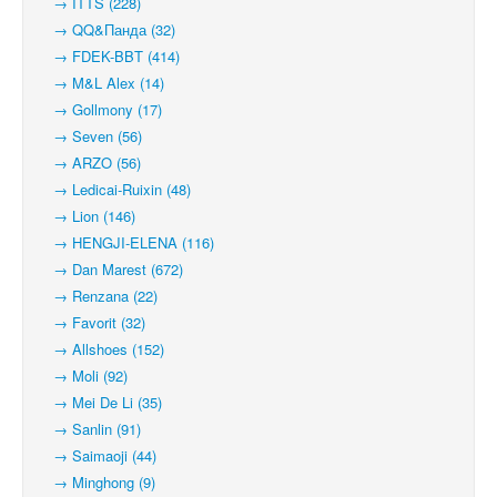
→ ITTS (228)
→ QQ&Панда (32)
→ FDEK-BBT (414)
→ M&L Alex (14)
→ Gollmony (17)
→ Seven (56)
→ ARZO (56)
→ Ledicai-Ruixin (48)
→ Lion (146)
→ HENGJI-ELENA (116)
→ Dan Marest (672)
→ Renzana (22)
→ Favorit (32)
→ Allshoes (152)
→ Moli (92)
→ Mei De Li (35)
→ Sanlin (91)
→ Saimaoji (44)
→ Minghong (9)