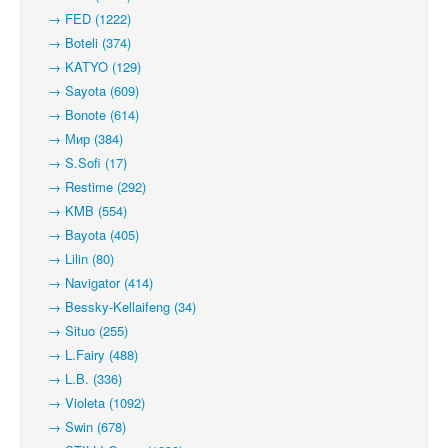
→ FED (1222)
→ Boteli (374)
→ KATYO (129)
→ Sayota (609)
→ Bonote (614)
→ Мир (384)
→ S.Sofi (17)
→ Restime (292)
→ KMB (554)
→ Bayota (405)
→ Lilin (80)
→ Navigator (414)
→ Bessky-Kellaifeng (34)
→ Situo (255)
→ L.Fairy (488)
→ L.B. (336)
→ Violeta (1092)
→ Swin (678)