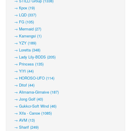
→ STILLI Group (1338)
→ Крок (19)
→ LQD (337)
→ FG (105)
→ Mermaid (27)
→ Kamengsi (1)
→ YZY (189)
→ Loretta (348)
→ Lady Lily-BDDS (205)
→ Princess (135)
→ YiYi (44)
→ HOROSO-UFO (114)
→ Ditof (44)
→ Alimama-Girnaive (187)
→ Jong Golf (40)
→ Gukkcr-Soft Wind (46)
→ Xifa - Canoe (1085)
→ AVM (13)
→ Sharif (249)