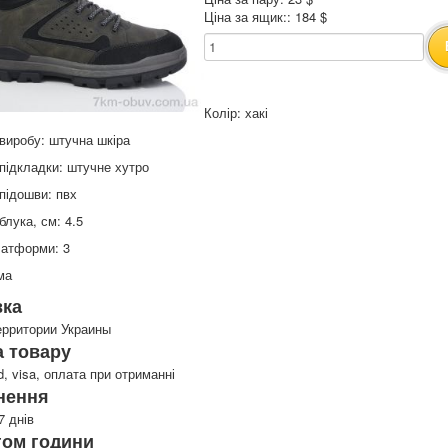
Ціна за ящик:: 184 $
Колір: хакі
виробу: штучна шкіра
підкладки: штучне хутро
підошви: пвх
блука, см: 4.5
латформи: 3
ма
вка
ерритории Украины
 товару
d, visa, оплата при отриманні
нення
7 днів
гом години