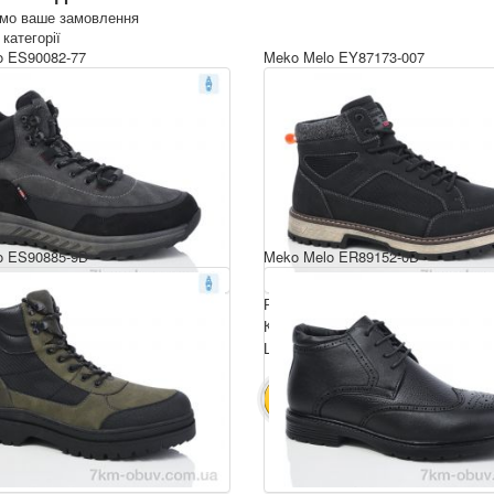
имо ваше замовлення
 категорії
o ES90082-77
Meko Melo EY87173-007
o ES90885-9B
Meko Melo ER89152-0D
 ряд: 40-45
Розмірний ряд: 40-45
ція ящика: 8
Комплектація ящика: 8
ру: 23 $
Ціна за пару: 23 $
184 $
184 $
ИК
В КОШИК