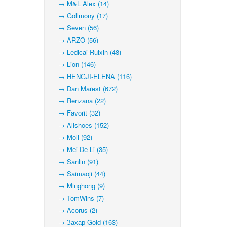
→ M&L Alex (14)
→ Gollmony (17)
→ Seven (56)
→ ARZO (56)
→ Ledicai-Ruixin (48)
→ Lion (146)
→ HENGJI-ELENA (116)
→ Dan Marest (672)
→ Renzana (22)
→ Favorit (32)
→ Allshoes (152)
→ Moli (92)
→ Mei De Li (35)
→ Sanlin (91)
→ Saimaoji (44)
→ Minghong (9)
→ TomWins (7)
→ Acorus (2)
→ Захар-Gold (163)