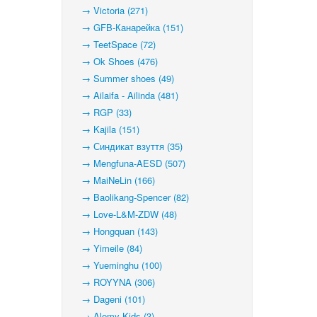
→ Victoria (271)
→ GFB-Канарейка (151)
→ TeetSpace (72)
→ Ok Shoes (476)
→ Summer shoes (49)
→ Ailaifa - Ailinda (481)
→ RGP (33)
→ Kajila (151)
→ Синдикат взуття (35)
→ Mengfuna-AESD (507)
→ MaiNeLin (166)
→ Baolikang-Spencer (82)
→ Love-L&M-ZDW (48)
→ Hongquan (143)
→ Yimeile (84)
→ Yueminghu (100)
→ ROYYNA (306)
→ Dageni (101)
→ Alemy Kids (3)