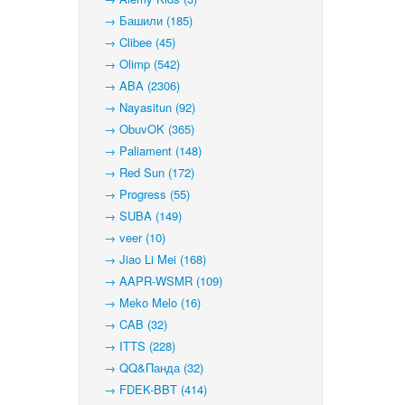
→ Башили (185)
→ Clibee (45)
→ Olimp (542)
→ ABA (2306)
→ Nayasitun (92)
→ ObuvOK (365)
→ Paliament (148)
→ Red Sun (172)
→ Progress (55)
→ SUBA (149)
→ veer (10)
→ Jiao Li Mei (168)
→ AAPR-WSMR (109)
→ Meko Melo (16)
→ CAB (32)
→ ITTS (228)
→ QQ&Панда (32)
→ FDEK-BBT (414)