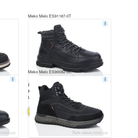
Meko Melo ES91187-0T
Meko Melo ES90082-007
Розмірний ряд: 40-45
Комплектація ящика: 8
Ціна за пару: 23 $
184 $
В КОШИК