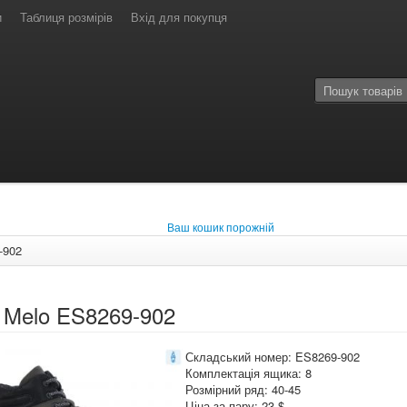
и
Таблиця розмірів
Вхід для покупця
Ваш кошик порожній
-902
 Melo ES8269-902
Складський номер: ES8269-902
Комплектація ящика: 8
Розмірний ряд: 40-45
Ціна за пару: 23 $