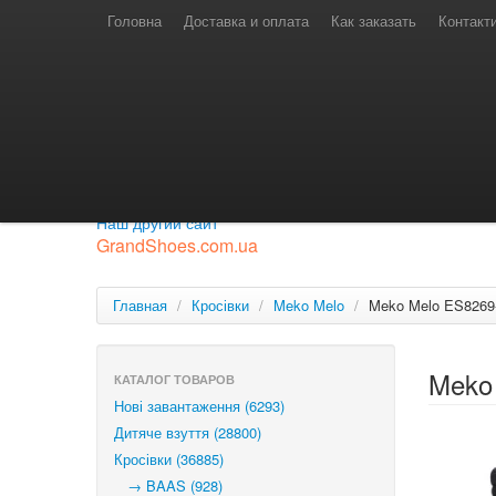
Телефони для замовлень
Київстар: (097) 974-91-46
Головна
Доставка и оплата
Как заказать
Контакт
Лайф: (063) 527-76-88
МТС: (050) 967-41-33
Режим роботи
замовлення у телефонному режимі
с 08:00 до 16:00
П'ятниця — вихідний.
Приєднуйся до нашої групи.
Будь у курсі новинок.
Наш другий сайт
GrandShoes.com.ua
Главная
/
Кросівки
/
Meko Melo
/
Meko Melo ES8269
Meko
КАТАЛОГ ТОВАРОВ
Нові завантаження (6293)
Дитяче взуття (28800)
Кросівки (36885)
→ BAAS (928)