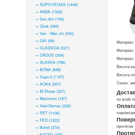
→ SUPO-VEGAS (1449)
→ ANDA (1326)
→ Sen.dini (749)
→ Chok (593)
→ Van - Wan Jin (543)
→ GAI (69)
Матеріал 
→ CLASSICA (527)
Матеріал 
→ CROOS (309)
Матеріал 
→ ALASKA (796)
Висота ка
→ BONA (848)
Висота п
→ Supo-2 (1167)
Сезон: зи
→ AOKA (207)
→ M.Shoes (207)
Доста
→ Maximum (187)
по всей т
Оплата
→ Veer-Demax (226)
mastercar
→ PET (1108)
Повер
→ FED (1222)
протягом 
→ Boteli (374)
Протя
→ KATYO (129)