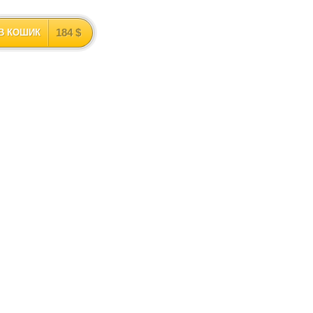
184 $
В КОШИК