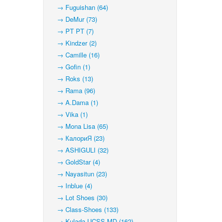
→ Fuguishan (64)
→ DeMur (73)
→ PT PT (7)
→ Kindzer (2)
→ Camille (16)
→ Gofin (1)
→ Roks (13)
→ Rama (96)
→ A.Dama (1)
→ Vika (1)
→ Mona Lisa (65)
→ КалориЯ (23)
→ ASHIGULI (32)
→ GoldStar (4)
→ Nayasitun (23)
→ Inblue (4)
→ Lot Shoes (30)
→ Class-Shoes (133)
→ Kulada-UCSS-MD (162)