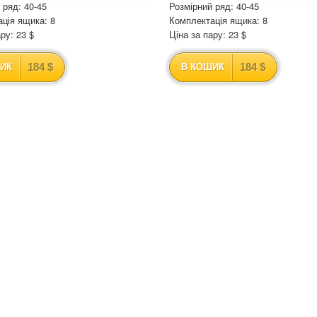
 ряд: 40-45
Розмірний ряд: 40-45
ція ящика: 8
Комплектація ящика: 8
ру: 23 $
Ціна за пару: 23 $
184 $
184 $
ИК
В КОШИК