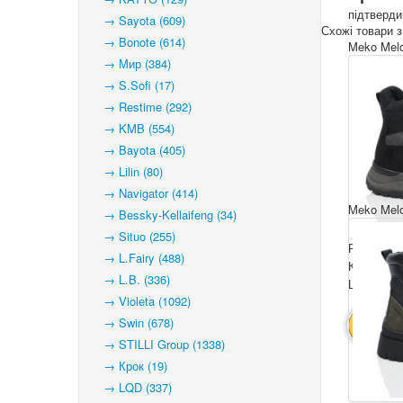
підтверд
→ Sayota (609)
Схожі товари з
→ Bonote (614)
Meko Mel
→ Мир (384)
→ S.Sofi (17)
→ Restime (292)
→ KMB (554)
→ Bayota (405)
→ Lilin (80)
→ Navigator (414)
Meko Mel
→ Bessky-Kellaifeng (34)
→ Situo (255)
Розмірний
→ L.Fairy (488)
Комплекта
→ L.B. (336)
Ціна за па
→ Violeta (1092)
→ Swin (678)
В КОШ
→ STILLI Group (1338)
→ Крок (19)
→ LQD (337)