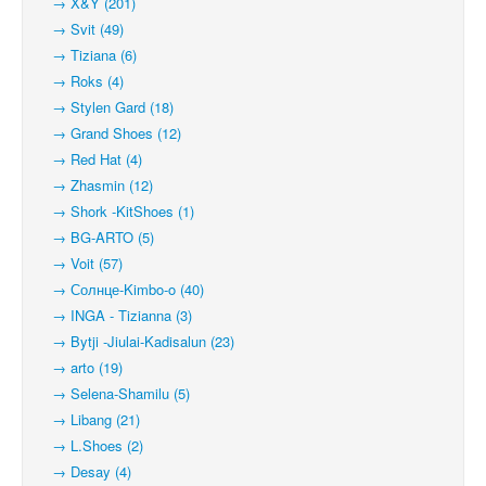
→ X&Y (201)
→ Svit (49)
→ Tiziana (6)
→ Roks (4)
→ Stylen Gard (18)
→ Grand Shoes (12)
→ Red Hat (4)
→ Zhasmin (12)
→ Shork -KitShoes (1)
→ BG-ARTO (5)
→ Voit (57)
→ Солнце-Kimbo-o (40)
→ INGA - Tizianna (3)
→ Bytji -Jiulai-Kadisalun (23)
→ arto (19)
→ Selena-Shamilu (5)
→ Libang (21)
→ L.Shoes (2)
→ Desay (4)