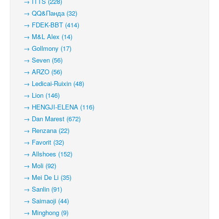
→ ITTS (228)
→ QQ&Панда (32)
→ FDEK-BBT (414)
→ M&L Alex (14)
→ Gollmony (17)
→ Seven (56)
→ ARZO (56)
→ Ledicai-Ruixin (48)
→ Lion (146)
→ HENGJI-ELENA (116)
→ Dan Marest (672)
→ Renzana (22)
→ Favorit (32)
→ Allshoes (152)
→ Moli (92)
→ Mei De Li (35)
→ Sanlin (91)
→ Saimaoji (44)
→ Minghong (9)