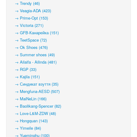
→ Trendy (46)
→ Veagia-ADA (423)
→ Prime-Opt (153)
→ Victoria (271)
→ GFB-Канарейка (151)
→ TeetSpace (72)
→ Ok Shoes (476)
→ Summer shoes (49)
→ Ailaifa - Ailinda (481)
→ RGP (33)
→ Kajila (151)
→ Синдикат взуття (35)
→ Mengfuna-AESD (507)
→ MaiNeLin (166)
→ Baolikang-Spencer (82)
→ Love-L&M-ZDW (48)
→ Hongquan (143)
→ Yimeile (84)
→ Yueminghu (100)