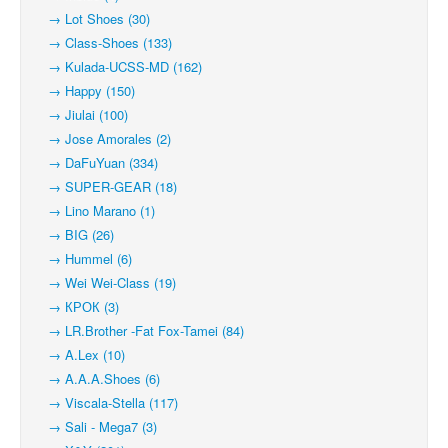
→ Lot Shoes (30)
→ Class-Shoes (133)
→ Kulada-UCSS-MD (162)
→ Happy (150)
→ Jiulai (100)
→ Jose Amorales (2)
→ DaFuYuan (334)
→ SUPER-GEAR (18)
→ Lino Marano (1)
→ BIG (26)
→ Hummel (6)
→ Wei Wei-Class (19)
→ КРОК (3)
→ LR.Brother -Fat Fox-Tamei (84)
→ A.Lex (10)
→ A.A.A.Shoes (6)
→ Viscala-Stella (117)
→ Sali - Mega7 (3)