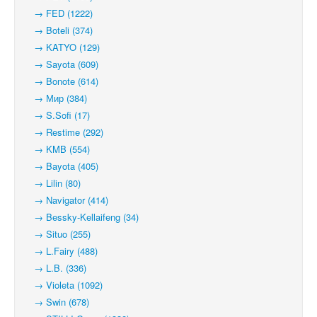
→ FED (1222)
→ Boteli (374)
→ KATYO (129)
→ Sayota (609)
→ Bonote (614)
→ Мир (384)
→ S.Sofi (17)
→ Restime (292)
→ KMB (554)
→ Bayota (405)
→ Lilin (80)
→ Navigator (414)
→ Bessky-Kellaifeng (34)
→ Situo (255)
→ L.Fairy (488)
→ L.B. (336)
→ Violeta (1092)
→ Swin (678)