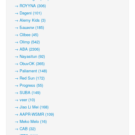
→ ROYYNA (306)
→ Dageni (101)
→ Alemy Kids (3)
→ Башили (185)
→ Clibee (45)
→ Olimp (542)
→ ABA (2306)
→ Nayasitun (92)
→ ObuvOK (365)
→ Paliament (148)
→ Red Sun (172)
→ Progress (55)
→ SUBA (149)
→ veer (10)
→ Jiao Li Mei (168)
→ AAPR-WSMR (109)
→ Meko Melo (16)
→ CAB (32)