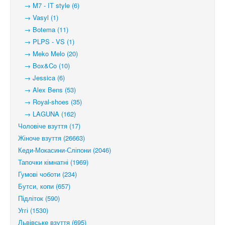
→ M7 - IT style (6)
→ Vasyl (1)
→ Botema (11)
→ PLPS - VS (1)
→ Meko Melo (20)
→ Box&Co (10)
→ Jessica (6)
→ Alex Bens (53)
→ Royal-shoes (35)
→ LAGUNA (162)
Чоловіче взуття (17)
Жіноче взуття (26663)
Кеди-Мокасини-Сліпони (2046)
Тапочки кімнатні (1969)
Гумові чоботи (234)
Бутси, копи (657)
Підліток (590)
Уггі (1530)
Львівське взуття (695)