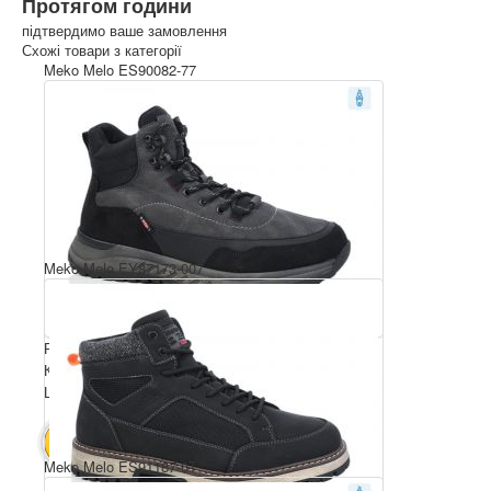
Протягом години
підтвердимо ваше замовлення
Схожі товари з категорії
Meko Melo ES90082-77
Meko Melo EY87173-007
Розмірний ряд: 40-45
Комплектація ящика: 8
Ціна за пару: 23 $
184 $
В КОШИК
Meko Melo ES91187-0T