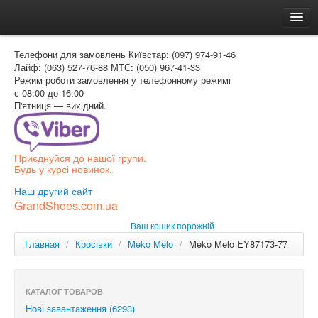
Головна
Телефони для замовлень
Київстар: (097) 974-91-46
Доставка и оплата
Лайф: (063) 527-76-88
МТС: (050) 967-41-33
Режим роботи
замовлення у телефонному режимі
Как заказать
с 08:00 до 16:00
П'ятниця — вихідний.
Контакти
Таблиця розмірів
Приєднуйся до нашої групи.
Вхід для покупця
Будь у курсі новинок.
УКР
Наш другий сайт
GrandShoes.com.ua
УКР
Ваш кошик порожній
РОС
Главная
/
Кросівки
/
Meko Melo
/
Meko Melo EY87173-77
КАТАЛОГ ТОВАРОВ
Нові завантаження (6293)