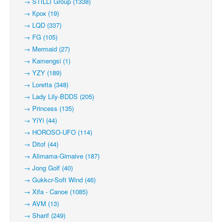
→ STILLI Group (1338)
→ Крок (19)
→ LQD (337)
→ FG (105)
→ Mermaid (27)
→ Kamengsi (1)
→ YZY (189)
→ Loretta (348)
→ Lady Lily-BDDS (205)
→ Princess (135)
→ YiYi (44)
→ HOROSO-UFO (114)
→ Ditof (44)
→ Alimama-Girnaive (187)
→ Jong Golf (40)
→ Gukkcr-Soft Wind (46)
→ Xifa - Canoe (1085)
→ AVM (13)
→ Sharif (249)