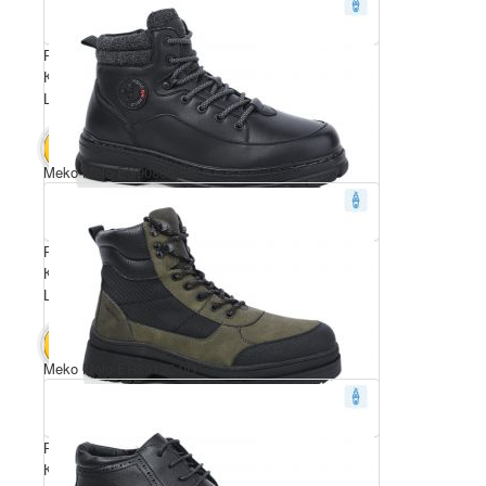
Розмірний ряд: 40-45
Комплектація ящика: 8
Ціна за пару: 23 $
184 $
В КОШИК
Meko Melo ES90885-9B
Розмірний ряд: 40-45
Комплектація ящика: 8
Ціна за пару: 23 $
184 $
В КОШИК
Meko Melo ER89152-0D
Розмірний ряд: 40-45
Комплектація ящика: 8