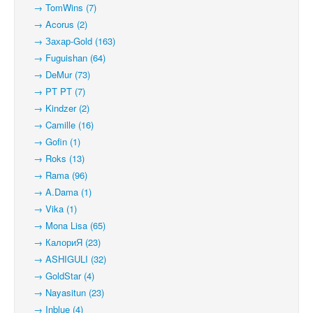
→ TomWins (7)
→ Acorus (2)
→ Захар-Gold (163)
→ Fuguishan (64)
→ DeMur (73)
→ PT PT (7)
→ Kindzer (2)
→ Camille (16)
→ Gofin (1)
→ Roks (13)
→ Rama (96)
→ A.Dama (1)
→ Vika (1)
→ Mona Lisa (65)
→ КалориЯ (23)
→ ASHIGULI (32)
→ GoldStar (4)
→ Nayasitun (23)
→ Inblue (4)