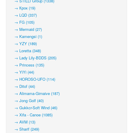
→ STILLI Group (1338)
→ Крок (19)
→ LQD (337)
→ FG (105)
→ Mermaid (27)
→ Kamengsi (1)
→ YZY (189)
→ Loretta (348)
→ Lady Lily-BDDS (205)
→ Princess (135)
→ YiYi (44)
→ HOROSO-UFO (114)
→ Ditof (44)
→ Alimama-Girnaive (187)
→ Jong Golf (40)
→ Gukkcr-Soft Wind (46)
→ Xifa - Canoe (1085)
→ AVM (13)
→ Sharif (249)