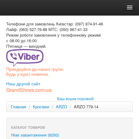
Головна
Телефони для замовлень
Київстар: (097) 974-91-46
Доставка и оплата
Лайф: (063) 527-76-88
МТС: (050) 967-41-33
Режим роботи
замовлення у телефонному режимі
Как заказать
с 08:00 до 16:00
П'ятниця — вихідний.
Контакти
Таблиця розмірів
Приєднуйся до нашої групи.
Вхід для покупця
Будь у курсі новинок.
УКР
Наш другий сайт
GrandShoes.com.ua
УКР
Ваш кошик порожній
РОС
Главная
/
Кросівки
/
ARZO
/
ARZO 779-14
КАТАЛОГ ТОВАРОВ
Нові завантаження (6293)