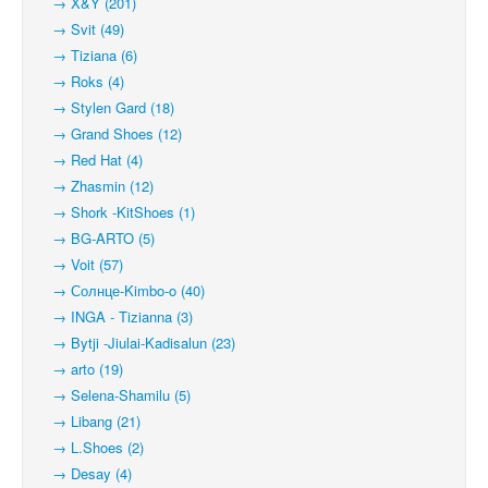
→ X&Y (201)
→ Svit (49)
→ Tiziana (6)
→ Roks (4)
→ Stylen Gard (18)
→ Grand Shoes (12)
→ Red Hat (4)
→ Zhasmin (12)
→ Shork -KitShoes (1)
→ BG-ARTO (5)
→ Voit (57)
→ Солнце-Kimbo-o (40)
→ INGA - Tizianna (3)
→ Bytji -Jiulai-Kadisalun (23)
→ arto (19)
→ Selena-Shamilu (5)
→ Libang (21)
→ L.Shoes (2)
→ Desay (4)