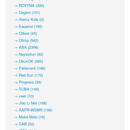
→ ROYYNA (306)
→ Dageni (101)
→ Alemy Kids (3)
→ Башили (185)
→ Clibee (45)
→ Olimp (542)
→ ABA (2306)
→ Nayasitun (92)
→ ObuvOK (365)
→ Paliament (148)
→ Red Sun (172)
→ Progress (55)
→ SUBA (149)
→ veer (10)
→ Jiao Li Mei (168)
→ AAPR-WSMR (109)
→ Meko Melo (16)
→ CAB (32)