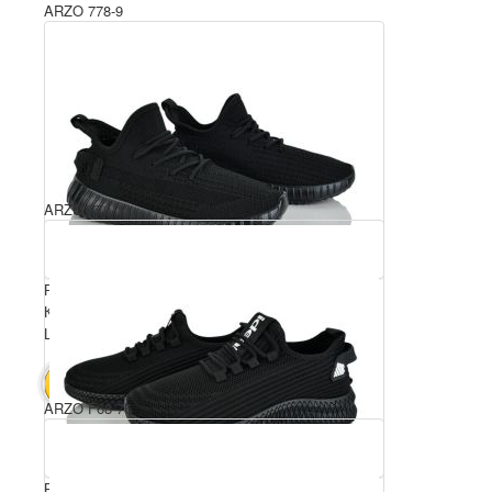
ARZO 778-9
ARZO 779-13
Розмірний ряд: 36-41
Комплектація ящика: 8
Ціна за пару: 400 грн.
3200 грн.
В КОШИК
ARZO F68-76
Розмірний ряд: 36-41