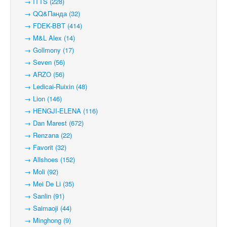
→ ITTS (228)
→ QQ&Панда (32)
→ FDEK-BBT (414)
→ M&L Alex (14)
→ Gollmony (17)
→ Seven (56)
→ ARZO (56)
→ Ledicai-Ruixin (48)
→ Lion (146)
→ HENGJI-ELENA (116)
→ Dan Marest (672)
→ Renzana (22)
→ Favorit (32)
→ Allshoes (152)
→ Moli (92)
→ Mei De Li (35)
→ Sanlin (91)
→ Saimaoji (44)
→ Minghong (9)