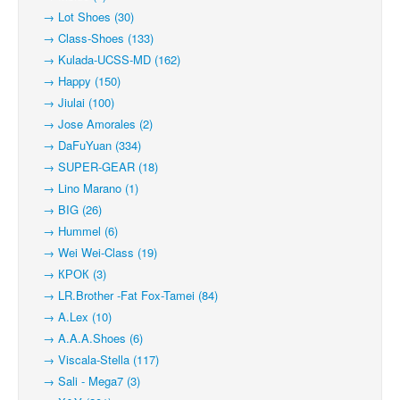
→ Lot Shoes (30)
→ Class-Shoes (133)
→ Kulada-UCSS-MD (162)
→ Happy (150)
→ Jiulai (100)
→ Jose Amorales (2)
→ DaFuYuan (334)
→ SUPER-GEAR (18)
→ Lino Marano (1)
→ BIG (26)
→ Hummel (6)
→ Wei Wei-Class (19)
→ КРОК (3)
→ LR.Brother -Fat Fox-Tamei (84)
→ A.Lex (10)
→ A.A.A.Shoes (6)
→ Viscala-Stella (117)
→ Sali - Mega7 (3)