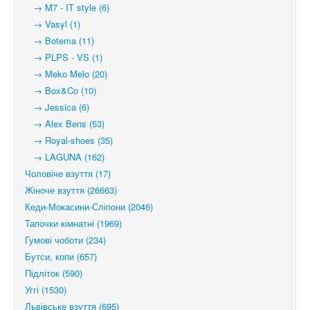
→ M7 - IT style (6)
→ Vasyl (1)
→ Botema (11)
→ PLPS - VS (1)
→ Meko Melo (20)
→ Box&Co (10)
→ Jessica (6)
→ Alex Bens (53)
→ Royal-shoes (35)
→ LAGUNA (162)
Чоловіче взуття (17)
Жіноче взуття (26663)
Кеди-Мокасини-Сліпони (2046)
Тапочки кімнатні (1969)
Гумові чоботи (234)
Бутси, копи (657)
Підліток (590)
Уггі (1530)
Львівське взуття (695)