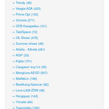
→ Trendy (46)
→ Veagia-ADA (423)
→ Prime-Opt (153)
→ Victoria (271)
→ GFB-Канарейка (151)
→ TeetSpace (72)
→ Ok Shoes (476)
→ Summer shoes (49)
→ Ailaifa - Ailinda (481)
→ RGP (33)
→ Kajila (151)
→ Синдикат взуття (35)
→ Mengfuna-AESD (507)
→ MaiNeLin (166)
→ Baolikang-Spencer (82)
→ Love-L&M-ZDW (48)
→ Hongquan (143)
→ Yimeile (84)
→ Yueminghu (100)