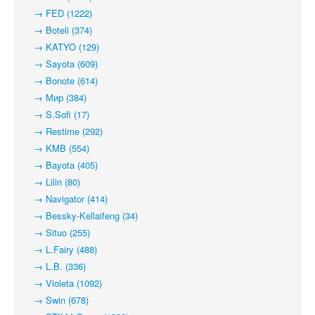
→ FED (1222)
→ Boteli (374)
→ KATYO (129)
→ Sayota (609)
→ Bonote (614)
→ Мир (384)
→ S.Sofi (17)
→ Restime (292)
→ KMB (554)
→ Bayota (405)
→ Lilin (80)
→ Navigator (414)
→ Bessky-Kellaifeng (34)
→ Situo (255)
→ L.Fairy (488)
→ L.B. (336)
→ Violeta (1092)
→ Swin (678)