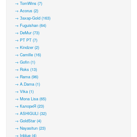
→ TomWins (7)
→ Acorus (2)
→ Захар-Gold (163)
→ Fuguishan (64)
→ DeMur (73)
→ PT PT (7)
→ Kindzer (2)
→ Camille (16)
→ Gofin (1)
→ Roks (13)
→ Rama (96)
→ A.Dama (1)
→ Vika (1)
→ Mona Lisa (65)
→ КалориЯ (23)
→ ASHIGULI (32)
→ GoldStar (4)
→ Nayasitun (23)
→ Inblue (4)