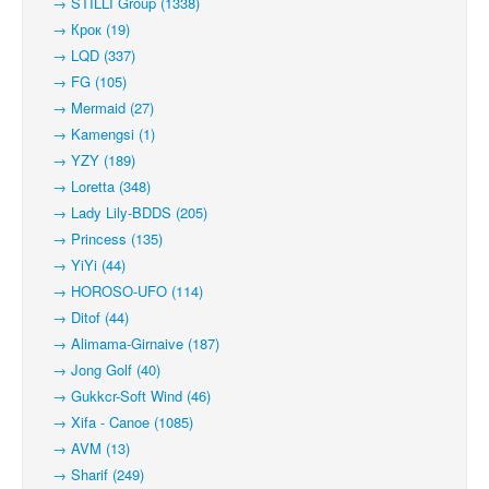
→ STILLI Group (1338)
→ Крок (19)
→ LQD (337)
→ FG (105)
→ Mermaid (27)
→ Kamengsi (1)
→ YZY (189)
→ Loretta (348)
→ Lady Lily-BDDS (205)
→ Princess (135)
→ YiYi (44)
→ HOROSO-UFO (114)
→ Ditof (44)
→ Alimama-Girnaive (187)
→ Jong Golf (40)
→ Gukkcr-Soft Wind (46)
→ Xifa - Canoe (1085)
→ AVM (13)
→ Sharif (249)