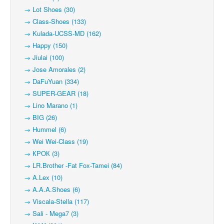
→ Lot Shoes (30)
→ Class-Shoes (133)
→ Kulada-UCSS-MD (162)
→ Happy (150)
→ Jiulai (100)
→ Jose Amorales (2)
→ DaFuYuan (334)
→ SUPER-GEAR (18)
→ Lino Marano (1)
→ BIG (26)
→ Hummel (6)
→ Wei Wei-Class (19)
→ КРОК (3)
→ LR.Brother -Fat Fox-Tamei (84)
→ A.Lex (10)
→ A.A.A.Shoes (6)
→ Viscala-Stella (117)
→ Sali - Mega7 (3)