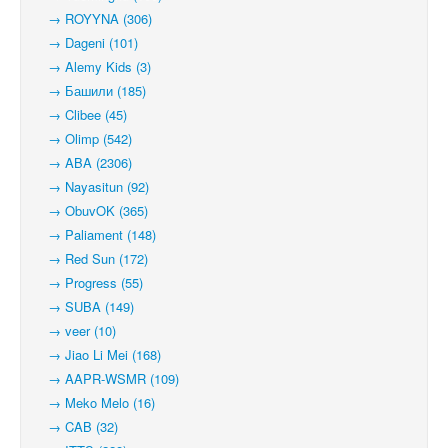
→ ROYYNA (306)
→ Dageni (101)
→ Alemy Kids (3)
→ Башили (185)
→ Clibee (45)
→ Olimp (542)
→ ABA (2306)
→ Nayasitun (92)
→ ObuvOK (365)
→ Paliament (148)
→ Red Sun (172)
→ Progress (55)
→ SUBA (149)
→ veer (10)
→ Jiao Li Mei (168)
→ AAPR-WSMR (109)
→ Meko Melo (16)
→ CAB (32)