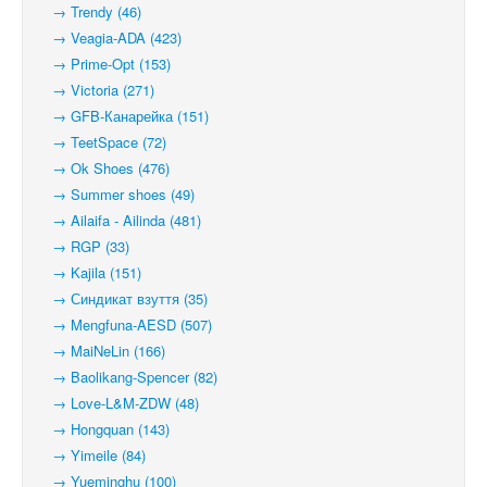
→ Trendy (46)
→ Veagia-ADA (423)
→ Prime-Opt (153)
→ Victoria (271)
→ GFB-Канарейка (151)
→ TeetSpace (72)
→ Ok Shoes (476)
→ Summer shoes (49)
→ Ailaifa - Ailinda (481)
→ RGP (33)
→ Kajila (151)
→ Синдикат взуття (35)
→ Mengfuna-AESD (507)
→ MaiNeLin (166)
→ Baolikang-Spencer (82)
→ Love-L&M-ZDW (48)
→ Hongquan (143)
→ Yimeile (84)
→ Yueminghu (100)