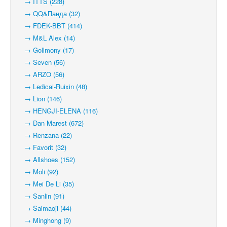
→ ITTS (228)
→ QQ&Панда (32)
→ FDEK-BBT (414)
→ M&L Alex (14)
→ Gollmony (17)
→ Seven (56)
→ ARZO (56)
→ Ledicai-Ruixin (48)
→ Lion (146)
→ HENGJI-ELENA (116)
→ Dan Marest (672)
→ Renzana (22)
→ Favorit (32)
→ Allshoes (152)
→ Moli (92)
→ Mei De Li (35)
→ Sanlin (91)
→ Saimaoji (44)
→ Minghong (9)