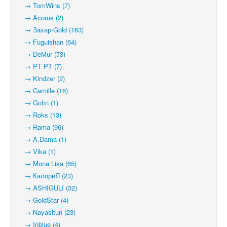
→ TomWins (7)
→ Acorus (2)
→ Захар-Gold (163)
→ Fuguishan (64)
→ DeMur (73)
→ PT PT (7)
→ Kindzer (2)
→ Camille (16)
→ Gofin (1)
→ Roks (13)
→ Rama (96)
→ A.Dama (1)
→ Vika (1)
→ Mona Lisa (65)
→ КалориЯ (23)
→ ASHIGULI (32)
→ GoldStar (4)
→ Nayasitun (23)
→ Inblue (4)