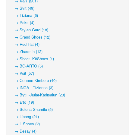
→ X&Y (201)
→ Svit (49)
→ Tiziana (6)
→ Roks (4)
→ Stylen Gard (18)
→ Grand Shoes (12)
→ Red Hat (4)
→ Zhasmin (12)
→ Shork -KitShoes (1)
→ BG-ARTO (5)
→ Voit (57)
→ Солнце-Kimbo-o (40)
→ INGA - Tizianna (3)
→ Bytji -Jiulai-Kadisalun (23)
→ arto (19)
→ Selena-Shamilu (5)
→ Libang (21)
→ L.Shoes (2)
→ Desay (4)