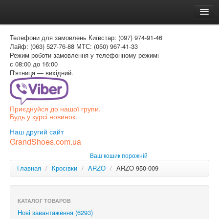
Головна
Телефони для замовлень
Київстар: (097) 974-91-46
Доставка и оплата
Лайф: (063) 527-76-88
МТС: (050) 967-41-33
Режим роботи
замовлення у телефонному режимі
Как заказать
с 08:00 до 16:00
П'ятниця — вихідний.
Контакти
Таблиця розмірів
Приєднуйся до нашої групи.
Вхід для покупця
Будь у курсі новинок.
УКР
Наш другий сайт
GrandShoes.com.ua
УКР
Ваш кошик порожній
РОС
Главная
/
Кросівки
/
ARZO
/
ARZO 950-009
КАТАЛОГ ТОВАРОВ
Нові завантаження (6293)