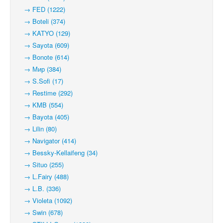
→ FED (1222)
→ Boteli (374)
→ KATYO (129)
→ Sayota (609)
→ Bonote (614)
→ Мир (384)
→ S.Sofi (17)
→ Restime (292)
→ KMB (554)
→ Bayota (405)
→ Lilin (80)
→ Navigator (414)
→ Bessky-Kellaifeng (34)
→ Situo (255)
→ L.Fairy (488)
→ L.B. (336)
→ Violeta (1092)
→ Swin (678)