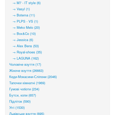
→ M7 - IT style (6)
→ Vasyl (1)
→ Botema (11)
→ PLPS - VS (1)
→ Meko Melo (20)
→ Box&Co (10)
→ Jessica (6)
→ Alex Bens (53)
→ Royal-shoes (35)
→ LAGUNA (162)
Чоловіче взуття (17)
Жіноче взуття (26663)
Кеди-Мокасини-Сліпони (2046)
Тапочки кімнатні (1969)
Гумові чоботи (234)
Бутси, копи (657)
Підліток (590)
Уггі (1530)
Львівське взуття (695)